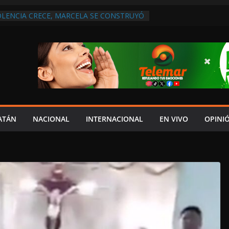
OLENCIA CRECE, MARCELA SE CONSTRUYÓ
S EN SAN LORENZO
 ATENDER INSEGURIDAD, FORTALECER LA
NERAR EMPLEOS
A NO PAGA A PROVEEDORES, PEMEX LA
NTRATO
 QUE HAY UN PROYECTO PARA
TRO CULTURAL MULTIFUNCIONAL EN EL
CH
 AUTORIZACIÓN MÉDICA PARA FIJAR
PRESUNTO RESPONSABLE DEL ACCIDENTE
ATÁN
NACIONAL
INTERNACIONAL
EN VIVO
OPINI