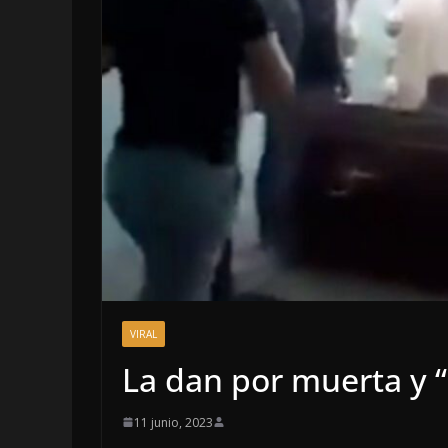
LOCALES
OPINIÓN
VIRAL
INCANSABL
La dan por muerta y “
5 agosto, 2026
11 junio, 2023