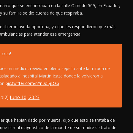
narró que se encontraban en la calle Olmedo 509, en Ecuador,
y su familia se dio cuenta de que respiraba.
 recibieron ayuda oportuna, ya que les respondieron que más
n ambulancias para atender esa emergencia.
 crea!
or un médico, revivió en pleno sepelio ante la mirada de
asladado al hospital Martin Icaza donde la volvieron a
or.
pic.twitter.com/nYn0o5jDab
ial2)
June 10, 2023
jer que habían dado por muerta, dijo que esto se trataba de
ue el mal diagnóstico de la muerte de su madre se trató de