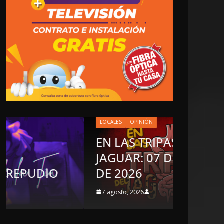
LOCALES
OPINIÓN
EN LAS TRIPAS DEL
OPINIÓN
JAGUAR: 07 DE AGOSTO
Enriq
DE 2026
sospe
7 agosto, 2026
6 agosto,