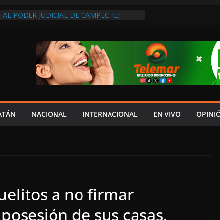
 AL PODER JUDICIAL DE CAMPECHE;
NAL DE GOBERNARTE LO UBICA EN EL
GE CARPETA DE INVESTIGACIÓN POR
SABANCUY
VEEDORES INMOVILIZAN CAMIÓN EN
INCUMPLIMIENTO DE ACUERDOS DE
ESA NO ACTÚA DE BUENA FE”
RMÓ NI EL 10% DE ACCIONES QUE
PRESUPUESTO, MIENTRAS CAEN EL
INDICADORES ECONÓMICOS: SALIM
ATÁN
NACIONAL
INTERNACIONAL
EN VIVO
OPINI
 IMPORTAN LOS LLAMADOS DEL PALACIO
 MORENA A SER CONGRUENTE CON LA
elitos a no firmar
osesión de sus casas.