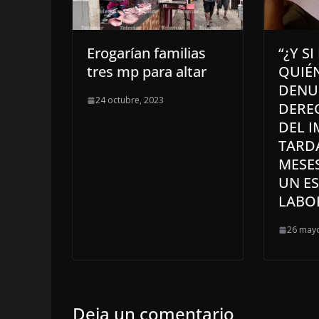
Erogarían familias
“¿Y S
tres mp para altar
QUIÉN
DENU
24 octubre, 2023
DERE
DEL I
TARD
MESES
UN E
LABO
26 mayo
Deja un comentario