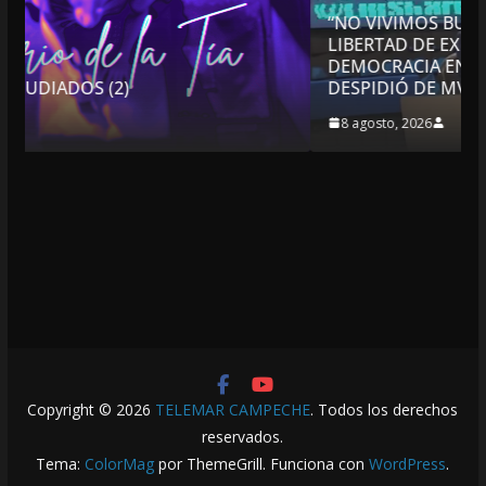
“NO VIVIMOS BUENOS TIEMPOS PARA LA
LIBERTAD DE EXPRESIÓN NI PARA LA
DEMOCRACIA EN MÉXICO”: LUIS CÁRDENAS; SE
DESPIDIÓ DE MVS
8 agosto, 2026
Copyright © 2026
TELEMAR CAMPECHE
. Todos los derechos
reservados.
Tema:
ColorMag
por ThemeGrill. Funciona con
WordPress
.