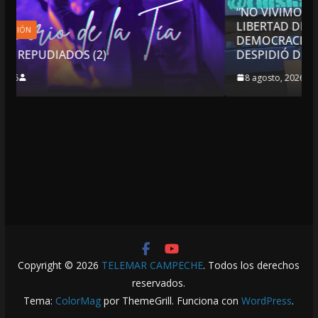
“NO VIVIMOS BUENOS TIEMPOS PARA LA
LIBERTAD DE EXPRESIÓN NI PARA LA
DEMOCRACIA EN MÉXICO”: LUIS CÁRDENAS; SE
DESPIDIÓ DE MVS
8 agosto, 2026
Copyright © 2026
TELEMAR CAMPECHE
. Todos los derechos
reservados.
Tema:
ColorMag
por ThemeGrill. Funciona con
WordPress
.