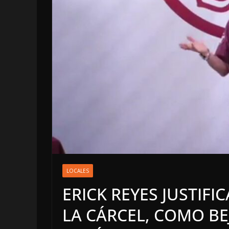
LOCALES
OPINIÓN
LOCALES
INFORME EL
ERICK REYES JUSTIFI
4 agosto, 2026
LA CÁRCEL, COMO BE