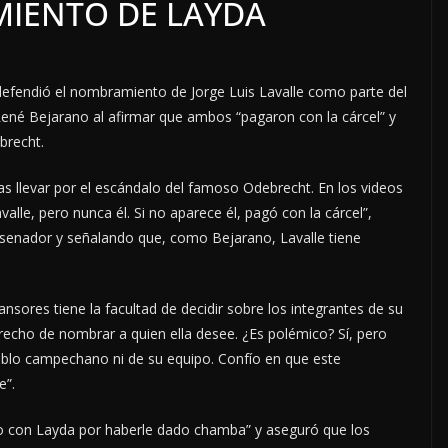
IENTO DE LAYDA
 defendió el nombramiento de Jorge Luis Lavalle como parte del
né Bejarano al afirmar que ambos “pagaron con la cárcel” y
brecht.
as llevar por el escándalo del famoso Odebrecht. En los videos
lle, pero nunca él. Si no aparece él, pagó con la cárcel”,
exsenador y señalando que, como Bejarano, Lavalle tiene
nsores tiene la facultad de decidir sobre los integrantes de su
recho de nombrar a quien ella desee. ¿Es polémico? Sí, pero
eblo campechano ni de su equipo. Confío en que este
e”.
do con Layda por haberle dado chamba” y aseguró que los