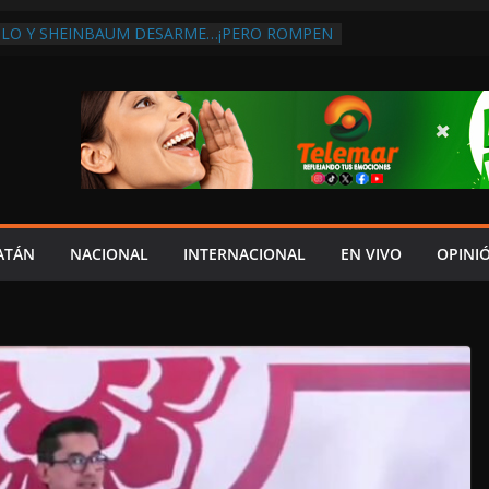
MLO Y SHEINBAUM DESARME…¡PERO ROMPEN
OMPRA DE ARMAS AL EXTRANJERO!:
CONTRA LA CORRUPCIÓN
BA DISCURSO DE LAYDA AL REVELAR QUE
GISTRA LA PEOR CAÍDA DE
ONES DEL PAÍS, POR PÉSIMA RECAUDACIÓN
E INFLUENCIAS POLÍTICAS EN
ÓN POR TRAGEDIA EN LA AVENIDA COSTERA;
ACITADO ASUME CULPA DEL HIJO?
BOLES SOBRE LA CARRETERA LIBRE
ATÁN
NACIONAL
INTERNACIONAL
EN VIVO
OPINI
EYBAPLAYA
CLO PAZ FRACASO DE LAYDA EN SEGURIDAD;
ME DEJÓ MUCHO QUE DESEAR”