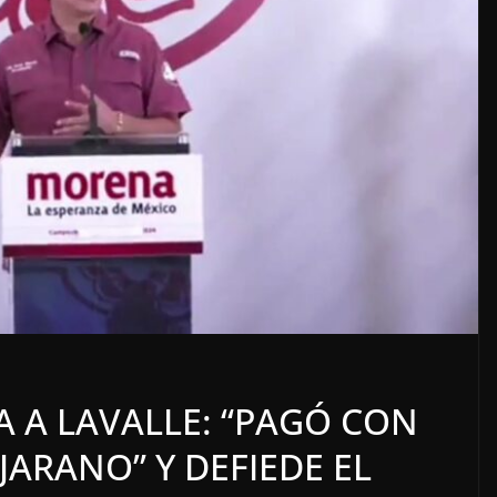
LOCALES
OPINIÓN
ECTORERO
INCANSABLE ACOSO
CA A LAVALLE: “PAGÓ CON
5 agosto, 2026
JARANO” Y DEFIEDE EL