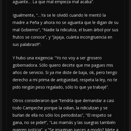
aguante… La que mal empieza mal acaba”.
Igualmente, “…Ya se le olvidó cuando le mentó la
madre a Peña y ahora no se aguanta que le digan de su
mal Gobierno”, “Nadie la ridiculiza, el buen árbol por sus
frutos se conoce”, y “Jajaja, cuánta incongruencia en
sus palabras!!!”.
Y hubo una exigencia: “Yo no voy a ser grosero
gobernadora. Sólo quiero decirte que me pagues mis
años de servicio. Si ya me diste de baja, ok, pero tengo
derecho a mi prima de antigüedad, respeta la ley, no te
pido ningún peso regalado, sólo lo que ya trabajé”.
Otros consideraron que “tendría que demandar a casi
todo Campeche porque la odian, la ridiculizan y se
burlan de ella no sólo los periodistas”, “El respeto se
gana, no se pide!!”, “Las mamás y las suegras también
quieren justicia”, y “Se imaginan jueces a modo? Mete a