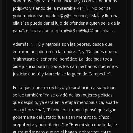
podemos esperar de una anciana ya con las neuronas
jod¡d@s y siendo de la miserable 4T”, “….No por ser
gobernadora se puede c@g@r en uno”, “Mala y llorona,
ella sí se puede dar el lujo de ofender a quien se le da la
gana”, e “Incitación tu rptm@dr3 m@ld¡t@ anciana…”.
Además, “…Tú y Marcela son las peores, desde que
entraron nos dieron en la madre…”, y “Después que tú
maltrataste al señor del periódico La idea pide toda
pide justicia para ti; todos los campechanos queremos
justicia: que tú y Marcela se larguen de Campeche”.
En lo que muestra rechazo y reprobación a su actuar,
se lee también: “Ya se olvidó de las mujeres policías
que despidió, ya está en la etapa menopáusica, aparte
loca y borracha”, “Pinche loca, nunca pensé que algún
gobernante del Estado fuera tan mentiroso, cínico,
prepotente y autoritario…”, y “Hay mi vida que linda, le
gusta jod3r pero que no el hagan, pobrecita”, “Si te