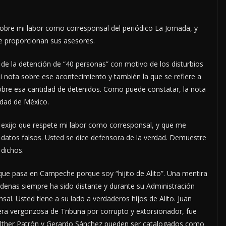
bre mi labor como corresponsal del periódico La Jornada, y
le proporcionan sus asesores.
de la detención de “40 personas” con motivo de los disturbios
nota sobre ese acontecimiento y también la que se refiere a
sobre esa cantidad de detenidos. Como puede constatar, la nota
udad de México.
le exijo que respete mi labor como corresponsal, y que me
 datos falsos. Usted se dice defensora de la verdad. Demuestre
 dichos.
 que pasa en Campeche porque soy “hijito de Alito”. Una mentira
enas siempre ha sido distante y durante su Administración
al. Usted tiene a su lado a verdaderos hijos de Alito. Juan
ra vergonzosa de Tribuna por corrupto y extorsionador, fue
alther Patrón y Gerardo Sánchez pueden ser catalogados como