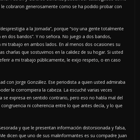
no y le cobraron generosamente como se ha podido probar con
desprestigia a la Jornada”, porque “soy una gente totalmente
ga en dos bandos”. Y no señora. No juego a dos bandos,
 en mi trabajo en ambos lados. En al menos dos ocasiones su
s charlas que sostuvimos en la calidez de su hogar. Si usted
referir a mi trabajo públicamente, le exijo respeto, o en caso
ad con Jorge González. Ese periodista a quien usted admiraba
oder le corrompiera la cabeza. La escuché varias veces
ra se expresa en sentido contrario, pero eso no habla mal del
e congruencia ni coherencia entre lo que antes decía, y lo que
esorada y que le presentan información distorsionada y falsa,
. Me dicen que uno de sus malinformantes es su compadre Juan