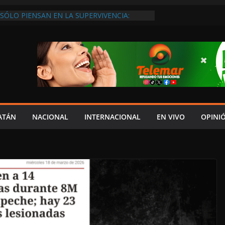
SÓLO PIENSAN EN LA SUPERVIVENCIA:
GOBIERNO DEBE APOYARLOS PARA QUE
EREN EMPLEOS
XIGEN REHABILITAR EL CAMINO #LA
ISIÓN DEL NORTE
 ANUALES A CAMPAMENTOS TORTUGUEROS,
DE LAYDA SE “LEVANTA LA CORBATA” PARA
 APOYA A LA ECOLOGÍA: COSGAYA
EDES: ISLA AGUADA ES PUEBLO MÁGICO…
DE VERGÜENZA!
AIDOPSIQUIATRAS EN CAMPECHE Y NADIE
ATÁN
NACIONAL
INTERNACIONAL
EN VIVO
OPINI
ERE VENIR: VERÓNICA PERAZA