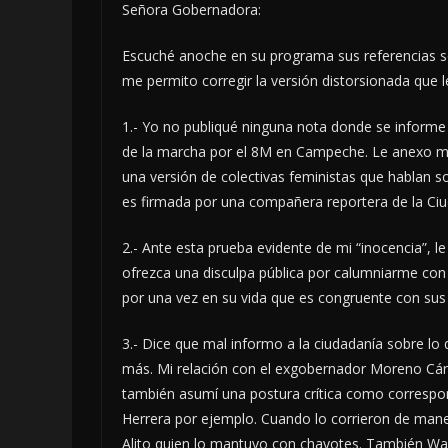
Señora Gobernadora:
Escuché anoche en su programa sus referencias so
me permito corregir la versión distorsionada que 
1.- Yo no publiqué ninguna nota donde se informe 
de la marcha por el 8M en Campeche. Le anexo mi 
una versión de colectivas feministas que hablan 
es firmada por una compañera reportera de la Ci
2.- Ante esta prueba evidente de mi “inocencia”, 
ofrezca una disculpa pública por calumniarme con
por una vez en su vida que es congruente con sus
3.- Dice que mal informo a la ciudadanía sobre lo
más. Mi relación con el exgobernador Moreno Cárd
también asumí una postura crítica como correspons
Herrera por ejemplo. Cuando lo corrieron de mane
Alito quien lo mantuvo con chayotes. También W