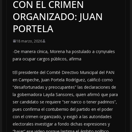
CON EL CRIMEN
ORGANIZADO: JUAN
PORTELA
18 marzo, 2026
-De manera cínica, Morena ha postulado a cr¡m¡nales
para ocupar cargos públicos, afirma
tEl presidente del Comité Directivo Municipal del PAN
en Campeche, Juan Portela Rodríguez, calificó como
“desafortunadas y preocupantes” las declaraciones de
la gobernadora Layda Sansores, quien afirmó que para
ser candidato se requiere “ser narco o tener padrinos”,
pues confirma el contubernio del partido en el poder
con el crimen organizado, y exigió a las autoridades
electorales investigar a fondo dichas expresiones y
“bajar” ese video porque lastima el ámbito político