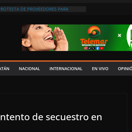
 PROTESTA DE PROVEEDORES PARA
TEXA QUE LES PAGUE
 LAYDA NO HA HECHO LO SUFICIENTE
ECONOCE DIPUTADA LOCAL DE MORENA
AR MAÑANA PARA EXIGIR JUSTICIA POR
PERDIÓ LA VIDA EN EL ACCIDENTE DE LA
RA
NDA CAMPAÑA DE DONACIÓN DE SANGRE
 NAVAL DE LERMA
NTO ENTREGA EL DOCUMENTO DEL V
YDA AL CONGRESO
ATÁN
NACIONAL
INTERNACIONAL
EN VIVO
OPINI
ntento de secuestro en