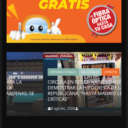
INTERNACIONALES
NACIONALES
OPINIÓN
CIRCULA EN REDES: NADIE COMO LAYDA PARA
DEMOSTRAR LA HIPOCRESÍA DE LA AUSTERIDAD
SE
REPUBLICANA; “HASTA MADRID LE LLEGAN LAS
CRÍTICAS”
8 agosto, 2026