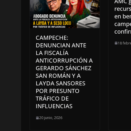
AMC g
recur
en ben
campe
confi
CAMPECHE:
18 febr
DENUNCIAN ANTE
LA FISCALÍA
ANTICORRUPCIÓN A
GERARDO SÁNCHEZ
SAN ROMÁN Y A
LAYDA SANSORES
POR PRESUNTO
TRÁFICO DE
INFLUENCIAS
20 junio, 2026