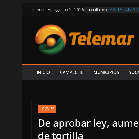
Saltar
Lo último:
PREDICAN A
miércoles, agosto 5, 2026
al
RÉCORD EN C
MEXICANOS 
contenido
SHCP DERRUM
CAMPECHE RE
PARTICIPACI
DEL ISR
SOSPECHAS D
INVESTIGACI
¿PAPÁ INCAP
CAEN DOS ÁR
INICIO
CAMPECHE
MUNICIPIOS
YUC
CAMPECHE-S
EXHIBE ACIS
“SU V INFOR
LOCALES
De aprobar ley, aumen
de tortilla