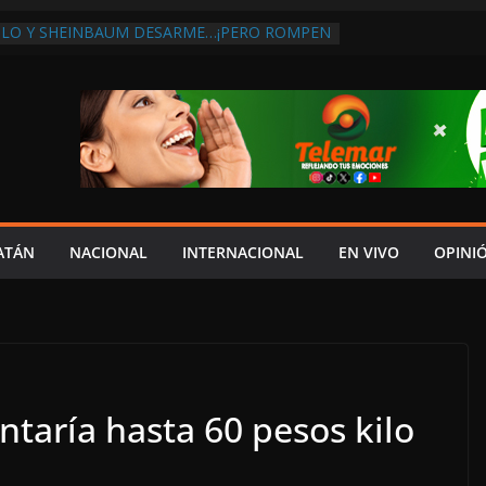
MLO Y SHEINBAUM DESARME…¡PERO ROMPEN
OMPRA DE ARMAS AL EXTRANJERO!:
CONTRA LA CORRUPCIÓN
BA DISCURSO DE LAYDA AL REVELAR QUE
GISTRA LA PEOR CAÍDA DE
ONES DEL PAÍS, POR PÉSIMA RECAUDACIÓN
E INFLUENCIAS POLÍTICAS EN
ÓN POR TRAGEDIA EN LA AVENIDA COSTERA;
ACITADO ASUME CULPA DEL HIJO?
BOLES SOBRE LA CARRETERA LIBRE
ATÁN
NACIONAL
INTERNACIONAL
EN VIVO
OPINI
EYBAPLAYA
CLO PAZ FRACASO DE LAYDA EN SEGURIDAD;
ME DEJÓ MUCHO QUE DESEAR”
taría hasta 60 pesos kilo