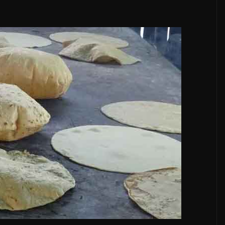
NIÓN
LOCALES
OPINIÓN
E ELECTORERO
INCANSABLE ACO
6
5 agosto, 2026