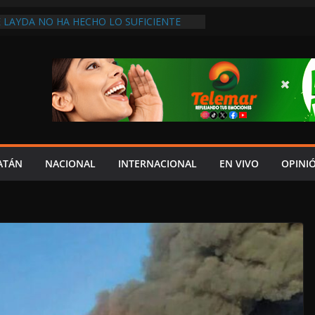
 LAYDA NO HA HECHO LO SUFICIENTE
ECONOCE DIPUTADA LOCAL DE MORENA
UIERE COPIAR A SHEINBAUM!, ASEGURA
ALDONADO
ÓN Y ROBOLO GOLPEA A PESCADORES
RESOS FAMILIARES SE REDUCEN
ÁNGEL “N” FUE DETENIDO POR
TRUCCIÓN DE EVIDENCIAS PARA
ERO DE ESTUDIANTES DE AYOTZINAPA:
NDO DAE CONTROL! REPORTAN
ATÁN
NACIONAL
INTERNACIONAL
EN VIVO
OPINI
N LA INVASIÓN SINAÍ; AUTORIDADES
ERATIVO