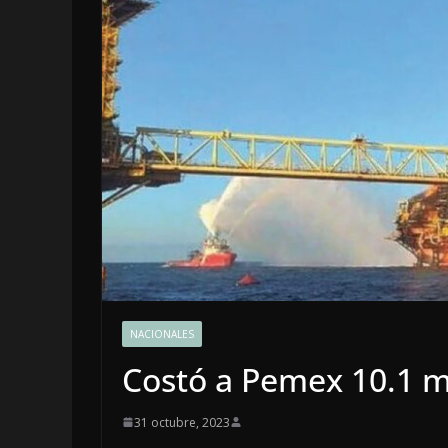
LOCALES
OPINIÓN
NACIONALES
INCANSAB
Costó a Pemex 10.1 m
5 agosto, 2026
31 octubre, 2023