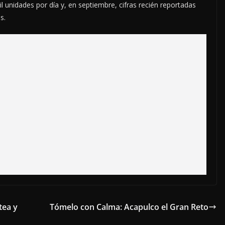
 unidades por día y, en septiembre, cifras recién reportadas
s.
tea y
Tómelo con Calma: Acapulco el Gran Reto