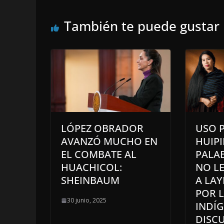
También te puede gustar
LÓPEZ OBRADOR
USO P
AVANZÓ MUCHO EN
HUIPI
EL COMBATE AL
PALA
HUACHICOL:
NO L
SHEINBAUM
A LA
POR L
30 junio, 2025
INDÍG
DISCU