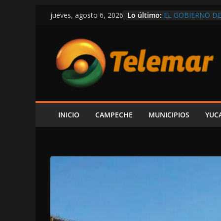
Saltar
Lo último:
EL GOBIERNO DE
jueves, agosto 6, 2026
al
POR CARMEN, R
¡HASTA ITALIA Q
contenido
SARMIENTO M
VEDA DE CAMAR
RIBEREÑOS; ING
EXGOBERNADOR 
ORDENAR LA DES
CONOCER PARAD
FGR
¡SE ESTÁ SALIE
INICIO
CAMPECHE
MUNICIPIOS
YUC
DETONACIONES E
DESPLIEGAN OP