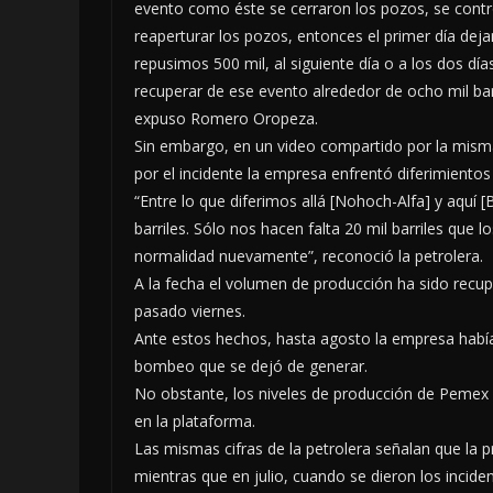
evento como éste se cerraron los pozos, se contro
reaperturar los pozos, entonces el primer día dejam
repusimos 500 mil, al siguiente día o a los dos dí
recuperar de ese evento alrededor de ocho mil bar
expuso Romero Oropeza.
Sin embargo, en un video compartido por la misma
por el incidente la empresa enfrentó diferimiento
“Entre lo que diferimos allá [Nohoch-Alfa] y aquí [
barriles. Sólo nos hacen falta 20 mil barriles que 
normalidad nuevamente”, reconoció la petrolera.
A la fecha el volumen de producción ha sido recu
pasado viernes.
Ante estos hechos, hasta agosto la empresa había
bombeo que se dejó de generar.
No obstante, los niveles de producción de Pemex 
en la plataforma.
Las mismas cifras de la petrolera señalan que la pr
mientras que en julio, cuando se dieron los inciden