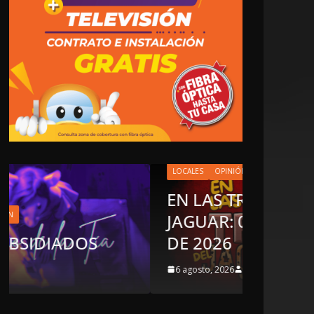
LOCALES
OPINIÓN
EN LAS TRIPAS DEL
JAGUAR: 06 DE AGOSTO
OPIN
DE 2026
LU
6 agosto, 2026
5 ag