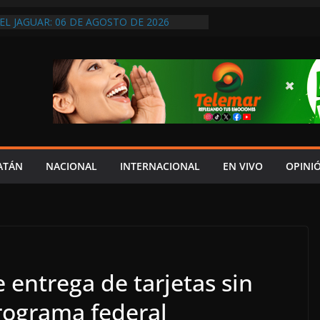
EL JAGUAR: 06 DE AGOSTO DE 2026
NTO ENTREGA EL DOCUMENTO DEL V
YDA AL CONGRESO
DOS
REVIO AVISO, SEDUMOP CIERRA TRAMO DE
A AVENIDA OBREGÓN Y CAUSA CAOS VIAL;
AUCIONES!
A EN POMUCH, HECELCHAKÁN; ¿Y LA
 PRESUMEN LAYDA Y MARCELA?
ATÁN
NACIONAL
INTERNACIONAL
EN VIVO
OPINI
ntrega de tarjetas sin
rograma federal