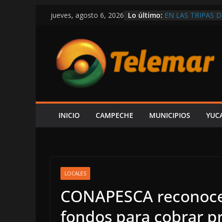
Saltar
Lo último:
EN LAS TRIPAS D
jueves, agosto 6, 2026
al
VÍCTOR SARMIE
INFORME DE LA
contenido
LUJOS SUBSIDIA
OTRA VEZ SIN P
UN CARRIL EN L
¡TOME SUS PREC
BALEAN UNA CAS
SEGURIDAD QUE
INICIO
CAMPECHE
MUNICIPIOS
YUC
LOCALES
CONAPESCA reconoce e
fondos para cobrar p