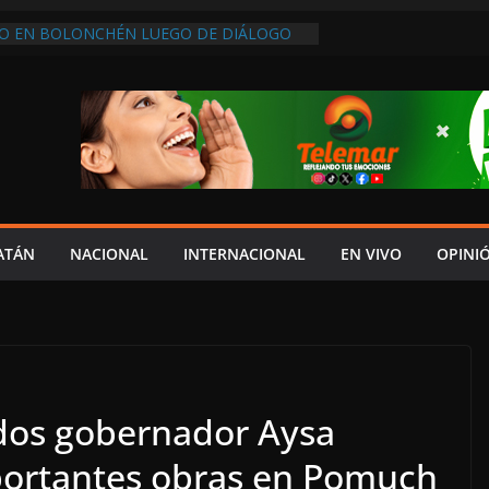
SO EN BOLONCHÉN LUEGO DE DIÁLOGO
E LA CFE
 LAYDA NO HA HECHO LO SUFICIENTE
ECONOCE DIPUTADA LOCAL DE MORENA
NTO ENTREGA EL DOCUMENTO DEL V
YDA AL CONGRESO
DOS
EN LERMA; SILENCIO DE LAS
ATÁN
NACIONAL
INTERNACIONAL
EN VIVO
OPINI
dos gobernador Aysa
portantes obras en Pomuch