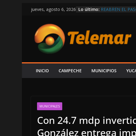
Saltar
Lo último:
REABREN EL PA
jueves, agosto 6, 2026
al
CON PERSONAL D
EL GOBIERNO DE
contenido
POR CARMEN, R
VÍCTOR SARMIE
INFORME DE LA
LUJOS SUBSIDIA
AHORA BALAZOS 
AUTORIDADES
INICIO
CAMPECHE
MUNICIPIOS
YUC
MUNICIPALES
Con 24.7 mdp inverti
González entrega im