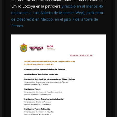
Emilio Lozoya en la petrolera
y recibió en al menos 46
ocasiones a Luis Alberto de Meneses Weyll, exdirector
de Odebrecht en México, en el piso 7 de la torre de
Pemex.