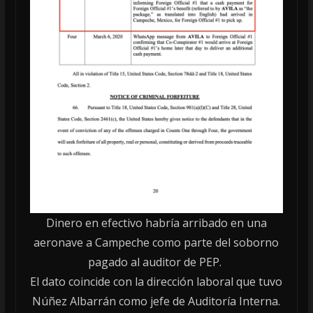
Dinero en efectivo habría arribado en una
aeronave a Campeche como parte del soborno
pagado al auditor de PEP.
El dato coincide con la dirección laboral que tuvo
Núñez Albarrán como jefe de Auditoría Interna.