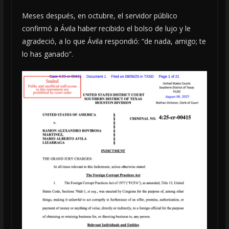
Meses después, en octubre, el servidor público
confirmó a Ávila haber recibido el bolso de lujo y le
agradeció, a lo que Ávila respondió: “de nada, amigo; te
lo has ganado”.