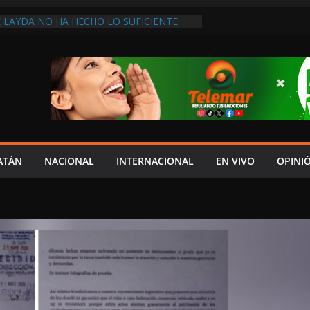
 LAYDA NO HA HECHO LO SUFICIENTE
ECONOCE DIPUTADA LOCAL DE MORENA
UIERE COPIAR A SHEINBAUM!, ASEGURA
ALDONADO
ÓN Y ROBOLO GOLPEA A PESCADORES
RESOS FAMILIARES SE REDUCEN
ÁNGEL “N” FUE DETENIDO POR
TRUCCIÓN DE EVIDENCIAS PARA
ERO DE ESTUDIANTES DE AYOTZINAPA:
NDO DAE CONTROL! REPORTAN
ATÁN
NACIONAL
INTERNACIONAL
EN VIVO
OPINI
N LA INVASIÓN SINAÍ; AUTORIDADES
ERATIVO