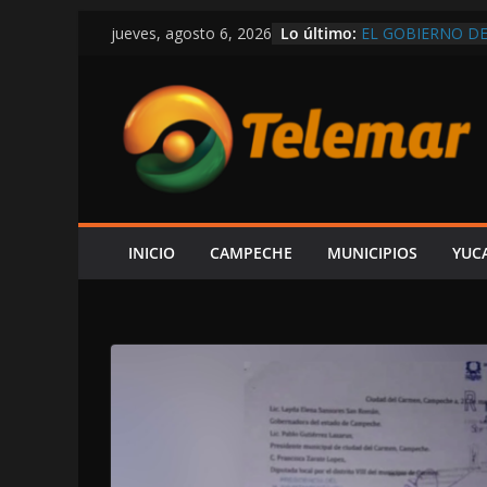
Saltar
Lo último:
EL GOBIERNO DE
jueves, agosto 6, 2026
al
POR CARMEN, R
¡HASTA ITALIA Q
contenido
SARMIENTO M
VEDA DE CAMAR
RIBEREÑOS; ING
EXGOBERNADOR 
ORDENAR LA DES
CONOCER PARAD
FGR
¡SE ESTÁ SALIE
INICIO
CAMPECHE
MUNICIPIOS
YUC
DETONACIONES E
DESPLIEGAN OP