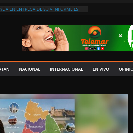
YDA EN ENTREGA DE SU V INFORME ES
RESPETO AL CONGRESO: IGNACIO MUÑOZ;
 COSTUMBRE”
PARABLE DEL AYUNTAMIENTO DE
A A SAN AGUSTÍN OLÁ
RCE EL PÉSIMO SERVICIO DE SALUD EN
CINOS DE LA LEOVIGILDO ACUSAN FALTA
 DE ATENCIÓN”
UDADANO DENUNCIA A “ANDY” LÓPEZ
ICIPADOS DE CAMPAÑA; EXIGE REVISAR
URSOS UTILIZADOS
ATÁN
NACIONAL
INTERNACIONAL
EN VIVO
OPINI
 CENTENARIO DOBLEGAN A LA CFE AL
IRMAR MINUTA, LIBERAN A
E Y LEVANTAN BLOQUEO CARRETERO