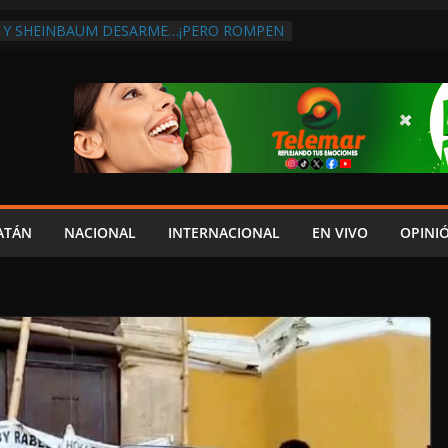
 Y SHEINBAUM DESARME…¡PERO ROMPEN
RA DE ARMAS AL EXTRANJERO!:
TRA LA CORRUPCIÓN
 DISCURSO DE LAYDA AL REVELAR QUE
TRA LA PEOR CAÍDA DE
S DEL PAÍS, POR PÉSIMA RECAUDACIÓN
NFLUENCIAS POLÍTICAS EN
POR TRAGEDIA EN LA AVENIDA COSTERA;
TADO ASUME CULPA DEL HIJO?
ES SOBRE LA CARRETERA LIBRE
ATÁN
NACIONAL
INTERNACIONAL
EN VIVO
OPINI
APLAYA
 PAZ FRACASO DE LAYDA EN SEGURIDAD;
DEJÓ MUCHO QUE DESEAR”