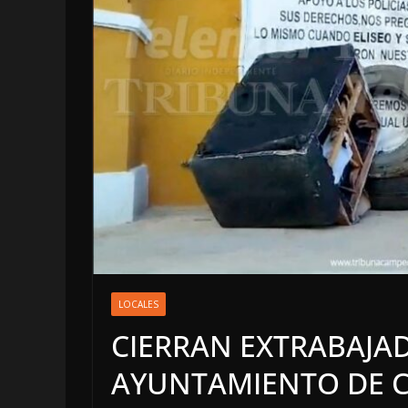
LOCALES
OPINIÓN
LOCALES
INFORME
CIERRAN EXTRABAJA
4 agosto, 2026
AYUNTAMIENTO DE C