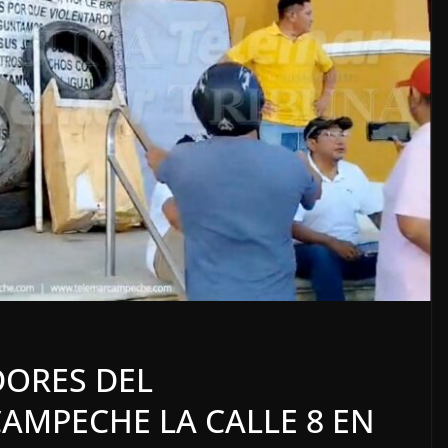
LOCALES
OPINIÓN
 ELECTORERO
INCANSABLE ACOS
DORES DEL
5 agosto, 2026
AMPECHE LA CALLE 8 EN