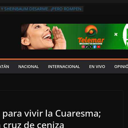
 Y SHEINBAUM DESARME…¡PERO ROMPEN
RA DE ARMAS AL EXTRANJERO!:
TRA LA CORRUPCIÓN
 DISCURSO DE LAYDA AL REVELAR QUE
TRA LA PEOR CAÍDA DE
S DEL PAÍS, POR PÉSIMA RECAUDACIÓN
NFLUENCIAS POLÍTICAS EN
POR TRAGEDIA EN LA AVENIDA COSTERA;
TADO ASUME CULPA DEL HIJO?
ES SOBRE LA CARRETERA LIBRE
ATÁN
NACIONAL
INTERNACIONAL
EN VIVO
OPINI
APLAYA
 PAZ FRACASO DE LAYDA EN SEGURIDAD;
DEJÓ MUCHO QUE DESEAR”
 para vivir la Cuaresma;
a cruz de ceniza