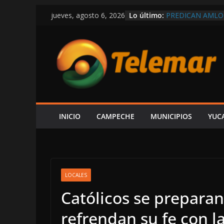
Saltar
Lo último:
PREDICAN AMLO
jueves, agosto 6, 2026
al
RÉCORD EN COMP
MEXICANOS CON
contenido
SHCP DERRUMBA
CAMPECHE REGIS
PARTICIPACIONE
DEL ISR
SOSPECHAS DE I
INVESTIGACIÓN 
¿PAPÁ INCAPACI
CAEN DOS ÁRBOL
INICIO
CAMPECHE
MUNICIPIOS
YUC
CAMPECHE-SEYB
EXHIBE ACISCLO
“SU V INFORME 
LOCALES
Católicos se preparan
refrendan su fe con l