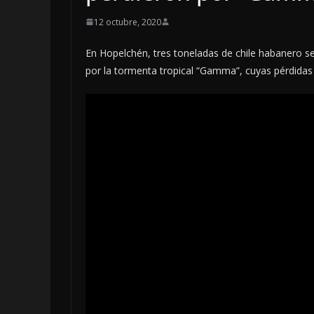
12 octubre, 2020
En Hopelchén, tres toneladas de chile habanero s
por la tormenta tropical “Gamma”, cuyas pérdidas 
OPINIÓN
LUSTRO PER
5 agosto, 2026