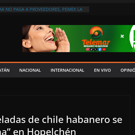
A NO PAGA A PROVEEDORES, PEMEX LA
ONTRATO
DEL JAGUAR: 07 DE AGOSTO DE 2026
IDAR A UN GOBIERNO CORRUPTO”:
O SABE SI TIENE EXAMEN DE RIESGO EN
RQUE NO ESTÁ EN SU OFICINA!
A ATENDER INSEGURIDAD, FORTALECER LA
ENERAR EMPLEOS
ATÁN
NACIONAL
INTERNACIONAL
EN VIVO
OPINI
eladas de chile habanero se
a” en Hopelchén