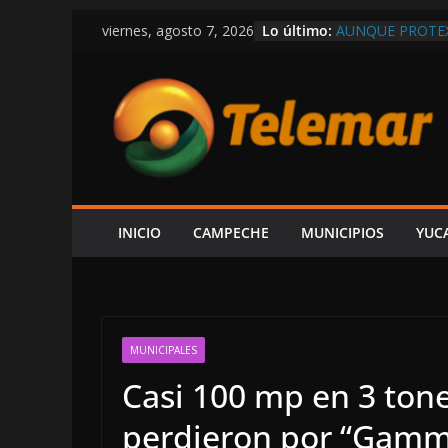
Saltar
Lo último:
AUNQUE PROTEX
viernes, agosto 7, 2026
al
PREMIA CON C
EN LAS TRIPAS 
contenido
“NO VOY A VAL
MACDONALD
ÁNUAR DÁGER N
TAMARINDO…¡PO
EXIGEN A LAYD
ECONOMÍA Y G
INICIO
CAMPECHE
MUNICIPIOS
YUC
MUNICIPALES
Casi 100 mp en 3 ton
perdieron por “Gamm