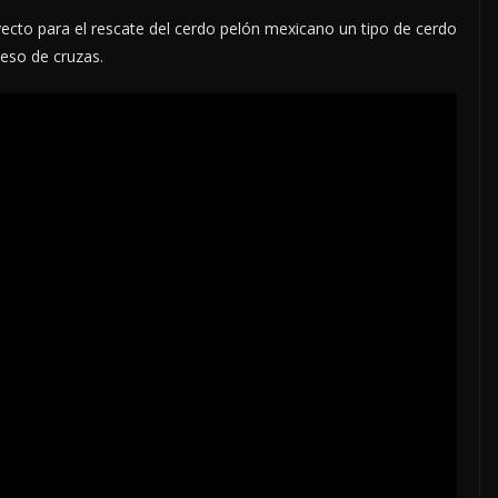
cto para el rescate del cerdo pelón mexicano
un tipo de cerdo
ceso de cruzas.
LOCALES
OPINIÓN
LE ACOSO
LUJOS SUBSIDIADOS
6 agosto, 2026