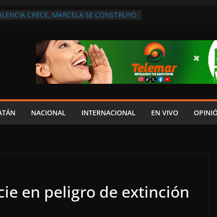
OLENCIA CRECE, MARCELA SE CONSTRUYÓ
S EN SAN LORENZO
 ATENDER INSEGURIDAD, FORTALECER LA
NERAR EMPLEOS
A NO PAGA A PROVEEDORES, PEMEX LA
NTRATO
 QUE HAY UN PROYECTO PARA
TRO CULTURAL MULTIFUNCIONAL EN EL
CH
 AUTORIZACIÓN MÉDICA PARA FIJAR
PRESUNTO RESPONSABLE DEL ACCIDENTE
ATÁN
NACIONAL
INTERNACIONAL
EN VIVO
OPINI
ie en peligro de extinción