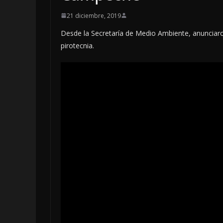
21 diciembre, 2019
Desde la Secretaría de Medio Ambiente, anunciaron 
pirotecnia.
LOCALES
OPINIÓN
EN LAS TRIPA
JAGUAR: 08 
DE 2026
8 agosto, 2026