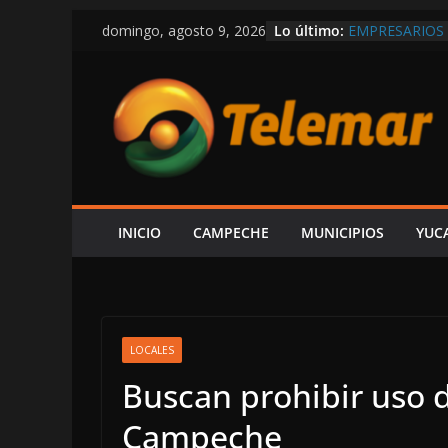
Saltar
Lo último:
EMPRESARIOS 
domingo, agosto 9, 2026
al
RISUEÑO; EL 
TAMBIÉN GEN
contenido
ESCÁRCEGA: E
VICTORIA–DIV
CON $14 MIL
EL GOBIERNO 
PRESUMIR QUE
CIRCULA EN R
¡CON CALLES 
SÓLO HAY 6 P
INICIO
CAMPECHE
MUNICIPIOS
YUC
DE FUERA QUI
LOCALES
Buscan prohibir uso d
Campeche