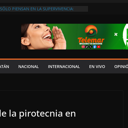
SÓLO PIENSAN EN LA SUPERVIVENCIA:
GOBIERNO DEBE APOYARLOS PARA QUE
EREN EMPLEOS
XIGEN REHABILITAR EL CAMINO #LA
ISIÓN DEL NORTE
 ANUALES A CAMPAMENTOS TORTUGUEROS,
DE LAYDA SE “LEVANTA LA CORBATA” PARA
 APOYA A LA ECOLOGÍA: COSGAYA
EDES: ISLA AGUADA ES PUEBLO MÁGICO…
DE VERGÜENZA!
AIDOPSIQUIATRAS EN CAMPECHE Y NADIE
ATÁN
NACIONAL
INTERNACIONAL
EN VIVO
OPINI
ERE VENIR: VERÓNICA PERAZA
e la pirotecnia en