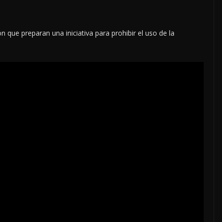
que preparan una iniciativa para prohibir el uso de la
S DEL
LOCALES
OPINIÓN
DE AGOSTO
TOP TEN DE
REPUDIADOS (2)
8 agosto, 2026