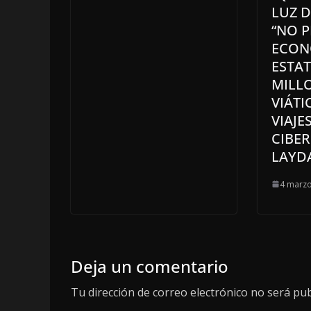
LUZ D
“NO P
ECON
ESTAT
MILL
VIÁTI
VIAJE
CIBE
LAYD
4 marzo
Deja un comentario
Tu dirección de correo electrónico no será pub