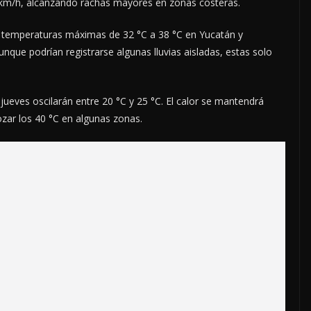
0 km/h, alcanzando rachas mayores en zonas costeras.
n temperaturas máximas de 32 °C a 38 °C en Yucatán y
que podrían registrarse algunas lluvias aisladas, estas solo
ueves oscilarán entre 20 °C y 25 °C. El calor se mantendrá
ozar los 40 °C en algunas zonas.