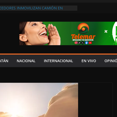
VEEDORES INMOVILIZAN CAMIÓN EN
INCUMPLIMIENTO DE ACUERDOS DE
ESA NO ACTÚA DE BUENA FE”
CIÓN EN EL IMSS”: MÓNICA FERNÁNDEZ;
SUERO ESPERA RECOSTADA EN SILLAS POR
LLAS
 ACATECO DE OSORIO EN PUEBLA
LDESA MORENISTA Y EXIGEN SU
E MANDATO
 UNA OPORTUNIDAD DE VIVIR”: MADRE
AS EN ATENCIÓN DEL IMSS TRAS PERDER
ATÁN
NACIONAL
INTERNACIONAL
EN VIVO
OPINI
GE CARPETA DE INVESTIGACIÓN POR
SABANCUY