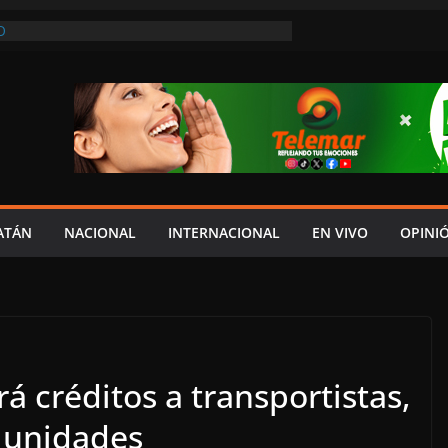
O
REVIO AVISO, SEDUMOP CIERRA TRAMO DE
A AVENIDA OBREGÓN Y CAUSA CAOS VIAL;
AUCIONES!
A EN POMUCH, HECELCHAKÁN; ¿Y LA
 PRESUMEN LAYDA Y MARCELA?
EL JAGUAR: 06 DE AGOSTO DE 2026
NÓMICO Y MAYOR INSEGURIDAD CON
OVIA
ATÁN
NACIONAL
INTERNACIONAL
EN VIVO
OPINI
 créditos a transportistas,
 unidades