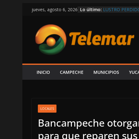
Saltar
Lo último:
LUSTRO PERDID
jueves, agosto 6, 2026
al
OTRA VEZ SIN P
UN CARRIL EN L
contenido
¡TOME SUS PREC
BALEAN UNA CAS
SEGURIDAD QUE
EN LAS TRIPAS D
RETROCESO ECO
LAYDA: JOSÉ SEG
INICIO
CAMPECHE
MUNICIPIOS
YUC
LOCALES
Bancampeche otorgará
para que reparen sus