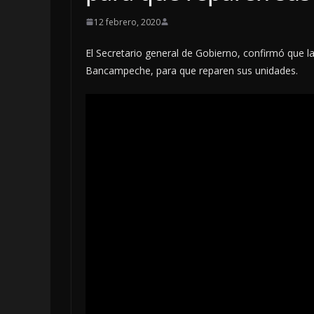
12 febrero, 2020
El Secretario general de Gobierno, confirmó que la
Bancampeche, para que reparen sus unidades.
OPINIÓN
LA CLOACA D
POLÍTICA | 4
DE 2026
4 agosto, 2026