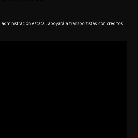
 administración estatal, apoyará a transportistas con créditos
LOCALES
OPINIÓN
E LA
EN LAS TRIPAS DEL
 DE AGOSTO
JAGUAR: 06 DE AGOSTO
DE 2026
6 agosto, 2026