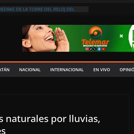
PIEDRAS DE LA TORRE DEL RELOJ DEL
 FRANCISCO Y LA ACORDONAN POR
APSO
VEEDORES INMOVILIZAN CAMIÓN EN
INCUMPLIMIENTO DE ACUERDOS DE
ESA NO ACTÚA DE BUENA FE”
RMÓ NI EL 10% DE ACCIONES QUE
PRESUPUESTO, MIENTRAS CAEN EL
INDICADORES ECONÓMICOS: SALIM
 IMPORTAN LOS LLAMADOS DEL PALACIO
 MORENA A SER CONGRUENTE CON LA
ATÁN
NACIONAL
INTERNACIONAL
EN VIVO
OPINI
 AL PODER JUDICIAL DE CAMPECHE;
NAL DE GOBERNARTE LO UBICA EN EL
 naturales por lluvias,
es