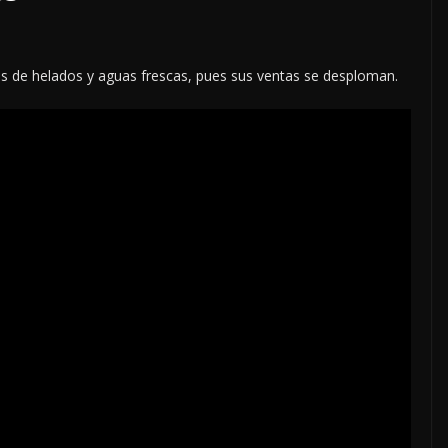
os de helados y aguas frescas, pues sus ventas se desploman.
LOCALES
OPINIÓN
IADOS
TOP TEN DEL REPUDIO
7 agosto, 2026