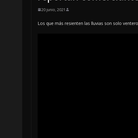
20 junio, 2021
Los que más resienten las lluvias son solo venter
LOCALES
OPINIÓN
LUJOS SUBSID
6 agosto, 2026