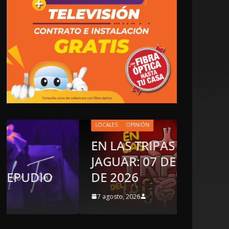
LOCALES
OPINIÓN
EN LAS TRIPAS DEL
OPINIÓN
JAGUAR: 07 DE AGOSTO
Enriq
DE 2026
sosp
7 agosto, 2026
6 agosto,