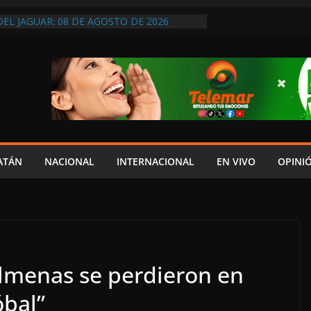
DEL JAGUAR: 08 DE AGOSTO DE 2026
 ECONOMÍA FAMILIAR REALIZAN LA FERIA
LASES 2026; SERÁ EN ESTE MES DE
UENOS TIEMPOS PARA LA LIBERTAD DE
ARA LA DEMOCRACIA EN MÉXICO”: LUIS
DESPIDIÓ DE MVS
SCAN SIN DESCANSO A JOVEN
Y PIDEN APOYO PARA LOCALIZARLO
DES: NADIE COMO LAYDA PARA
HIPOCRESÍA DE LA AUSTERIDAD
ATÁN
NACIONAL
INTERNACIONAL
EN VIVO
OPINI
HASTA MADRID LE LLEGAN LAS CRÍTICAS”
olmenas se perdieron en
óbal”