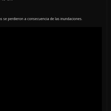
as se perdieron a consecuencia de las inundaciones.
NACIONALES
OPINIÓN
“NO VIVIMOS BUENOS
TIEMPOS PARA LA
LIBERTAD DE EXPRESIÓ
NI PARA LA
DEMOCRACIA EN
MÉXICO”: LUIS
CÁRDENAS; SE DESPIDI
 EL MITO
DE MVS
8 agosto, 2026