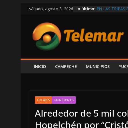
Saltar
Lo último:
EN LAS TRIPAS 
sábado, agosto 8, 2026
al
EN APOYO A LA
DE REGRESO A C
contenido
AGOSTO
“NO VIVIMOS B
EXPRESIÓN NI P
CÁRDENAS; SE 
FAMILIARES BU
DESAPARECIDO 
CIRCULA EN RE
DEMOSTRAR LA 
INICIO
CAMPECHE
MUNICIPIOS
YUC
REPUBLICANA; “
LOCALES
MUNICIPALES
Alrededor de 5 mil c
Hopelchén por “Crist