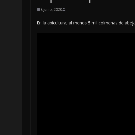
8 junio, 2020
En la apicultura, al menos 5 mil colmenas de abej
OPINIÓN
SE DERRUMBA
7 agosto, 2026