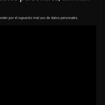
ponder por el supuesto mal uso de datos personales.
iento
OPINIÓN
o
SE DERRUMBA EL MI
7 agosto, 2026