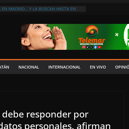
A EN MADRID… Y LA BUSCAN HASTA EN
NES POSTALES POR CRISIS FINANCIERA EN
A EN UNA DE LAS CADENAS DE ARTÍCULOS
RANDES DE EUROPA: MARCEL CARRILLO
 SU PEOR MOMENTO: PAN; LA ECONOMÍA
CESO, CRECE LA INSEGURIDAD, NO HAY
S CRÍTICOS SON CENSURADOS
L MITO
PERDER EL TIEMPO”; INFRAESTRUCTURA
OBSOLETA Y URGE MODERNIZARLA:
ATÁN
NACIONAL
INTERNACIONAL
EN VIVO
OPINI
M ARANDA
 debe responder por
datos personales, afirman