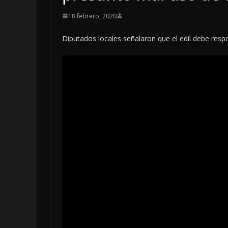
18 febrero, 2020
Diputados locales señalaron que el edil debe res
OPINIÓN
Enriquecim
sospechos
6 agosto, 2026