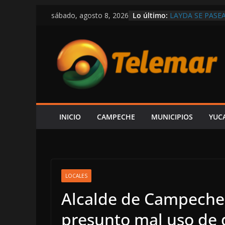
Saltar
Lo último:
LAYDA SE PASE
sábado, agosto 8, 2026
al
POSTES Y BUZO
CAMPECHE
contenido
CAPTAN A LAYD
DE LUJO MÁS G
VIVE CAMPECHE
ESTÁ EN RETRO
OBRAS Y MEDIO
SE DERRUMBA E
DENUNCIAR ES 
DE LA CFE ES 
INICIO
CAMPECHE
MUNICIPIOS
YUC
ALCALDE HIRA
LOCALES
Alcalde de Campeche
presunto mal uso de 