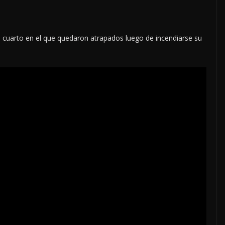
 cuarto en el que quedaron atrapados luego de incendiarse su
 DEL
LOCALES
OPINIÓN
E AGOSTO
TOP TEN DE
REPUDIADOS (2)
8 agosto, 2026