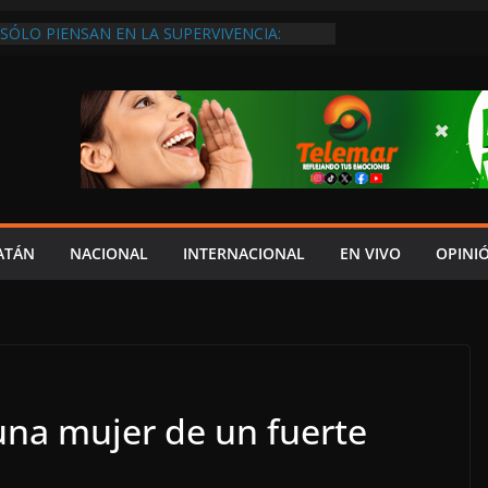
SÓLO PIENSAN EN LA SUPERVIVENCIA:
GOBIERNO DEBE APOYARLOS PARA QUE
EREN EMPLEOS
XIGEN REHABILITAR EL CAMINO #LA
ISIÓN DEL NORTE
 ANUALES A CAMPAMENTOS TORTUGUEROS,
DE LAYDA SE “LEVANTA LA CORBATA” PARA
 APOYA A LA ECOLOGÍA: COSGAYA
EDES: ISLA AGUADA ES PUEBLO MÁGICO…
DE VERGÜENZA!
AIDOPSIQUIATRAS EN CAMPECHE Y NADIE
ATÁN
NACIONAL
INTERNACIONAL
EN VIVO
OPINI
ERE VENIR: VERÓNICA PERAZA
una mujer de un fuerte