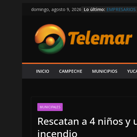
Saltar
Lo último:
EMPRESARIOS 
domingo, agosto 9, 2026
al
RISUEÑO; EL 
TAMBIÉN GEN
contenido
ESCÁRCEGA: E
VICTORIA–DIV
CON $14 MIL
EL GOBIERNO 
PRESUMIR QUE
CIRCULA EN R
¡CON CALLES 
SÓLO HAY 6 P
INICIO
CAMPECHE
MUNICIPIOS
YUC
DE FUERA QUI
MUNICIPALES
Rescatan a 4 niños y 
incendio