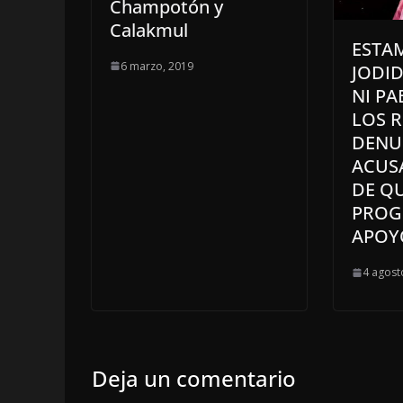
Champotón y
Calakmul
ESTA
6 marzo, 2019
JODID
NI P
LOS R
DENU
ACUS
DE QU
PROG
APOY
4 agost
Deja un comentario