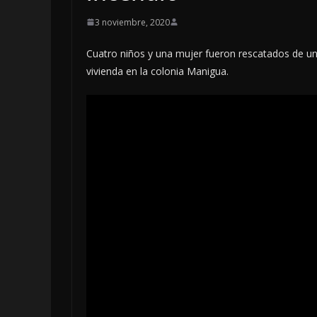
3 noviembre, 2020
Cuatro niños y una mujer fueron rescatados de un
vivienda en la colonia Manigua.
LOCALES
OPINIÓN
EN LAS TRIPAS
JAGUAR: 08 D
DE 2026
8 agosto, 2026