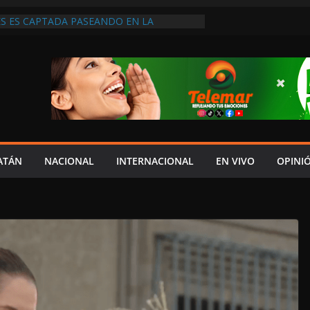
S ES CAPTADA PASEANDO EN LA
LE SERRANO DE MADRID, ESPAÑA
YDA EN ENTREGA DE SU V INFORME ES
RESPETO AL CONGRESO: IGNACIO MUÑOZ;
 COSTUMBRE”
 VIDEO EDITADO PARA DESINFORMAR Y
 SERGIO SARMIENTO
RTEC DICE QUE NO SE PUEDEN ELIMINAR
DOS PORQUE “HAY MENOS
N”
DEL JAGUAR: 07 DE AGOSTO DE 2026
ATÁN
NACIONAL
INTERNACIONAL
EN VIVO
OPINI