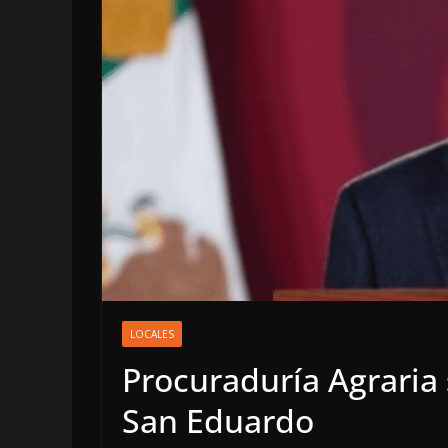
OPINIÓN
Enriquecimient
LOCALES
sospechoso
Procuraduría Agraria 
6 agosto, 2026
San Eduardo