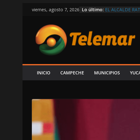
Saltar
Lo último:
EL ALCALDE RAT
viernes, agosto 7, 2026
al
REGLAS DE MOR
VIVE CAMPECHE
contenido
ESTÁ EN RETROC
OBRAS Y MEDIO
SE DERRUMBA E
DENUNCIAR ES 
DE LA CFE ES 
ALCALDE HIRA
LAYDA SE PASE
POSTES Y BUZON
INICIO
CAMPECHE
MUNICIPIOS
YUC
CAMPECHE