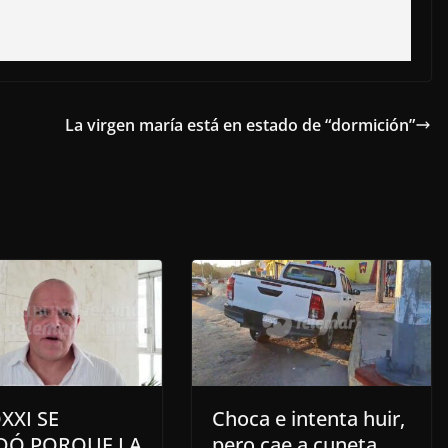
La virgen maría está en estado de “dormición”
XXI SE
Choca e intenta huir,
DÓ PORQUE LA
pero cae a cuneta