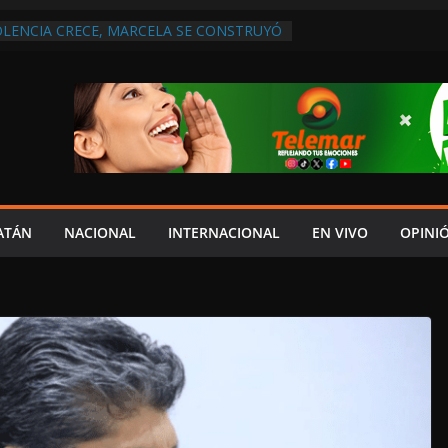
OLENCIA CRECE, MARCELA SE CONSTRUYÓ
S EN SAN LORENZO
 ATENDER INSEGURIDAD, FORTALECER LA
NERAR EMPLEOS
A NO PAGA A PROVEEDORES, PEMEX LA
NTRATO
 QUE HAY UN PROYECTO PARA
TRO CULTURAL MULTIFUNCIONAL EN EL
CH
 AUTORIZACIÓN MÉDICA PARA FIJAR
PRESUNTO RESPONSABLE DEL ACCIDENTE
ATÁN
NACIONAL
INTERNACIONAL
EN VIVO
OPINI