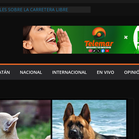
ES SOBRE LA CARRETERA LIBRE
APLAYA
EL JAGUAR: 06 DE AGOSTO DE 2026
O
 DISCURSO DE LAYDA AL REVELAR QUE
TRA LA PEOR CAÍDA DE
S DEL PAÍS, POR PÉSIMA RECAUDACIÓN
NFLUENCIAS POLÍTICAS EN
POR TRAGEDIA EN LA AVENIDA COSTERA;
TADO ASUME CULPA DEL HIJO?
ATÁN
NACIONAL
INTERNACIONAL
EN VIVO
OPINI