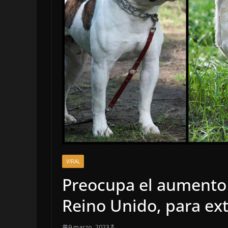
OPINIÓN
LA CLOACA DE
POLÍTICA | 4 
VIRAL
DE 2026
Preocupa el aumento
4 agosto, 2026
Reino Unido, para ex
9 marzo, 2023