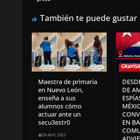
También te puede gustar
Maestra de primaria
DESDE
en Nuevo León,
DE A
enseña a sus
ESPÍA
alumnos cómo
MÉXI
actuar ante un
CONVE
secu3estr0
EN B
COMU
29 abril, 2023
ADVI