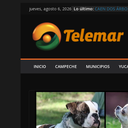
Saltar
Lo último:
CAEN DOS ÁRBOL
jueves, agosto 6, 2026
al
CAMPECHE-SEYB
EN LAS TRIPAS D
contenido
LUSTRO PERDID
SHCP DERRUMBA
CAMPECHE REGIS
PARTICIPACIONE
DEL ISR
SOSPECHAS DE I
INVESTIGACIÓN 
¿PAPÁ INCAPACI
INICIO
CAMPECHE
MUNICIPIOS
YUC