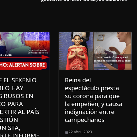
 EL SEXENIO
Reina del
MLO HAY
espectáculo presta
S RUSOS EN
su corona para que
CO PARA
la empeñen, y causa
RTIR AL PAÍS
indignación entre
ASTIÓN
campechanos
NISTA,
22 abril, 2023
ERTE INFORME