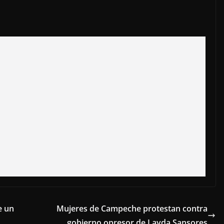
e un
Mujeres de Campeche protestan contra
gobierno opresor de Layda Sansores