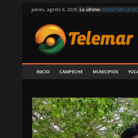
Saltar
Lo último:
MIENTRAS LA VI
jueves, agosto 6, 2026
al
DEPARTAMENTO
EXIGEN A LAYDA
contenido
ECONOMÍA Y GE
AUNQUE PROTEX
PREMIA CON CO
CONFIRMA REHN
CONSTRUIR CEN
FORO AH KIM PE
ESPERA ALCUDIA
AUDIENCIA AL 
INICIO
CAMPECHE
MUNICIPIOS
YUC
EN LA COSTERA