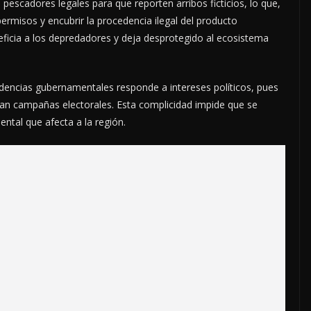
 pescadores legales para que reporten arribos ficticios, lo que,
ermisos y encubrir la procedencia ilegal del producto
ficia a los depredadores y deja desprotegido al ecosistema
dencias gubernamentales responde a intereses políticos, pues
ian campañas electorales. Esta complicidad impide que se
ental que afecta a la región.