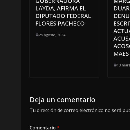
GOBERNADORA
MARG
LAYDA, AFIRMA EL
DUART
DIPUTADO FEDERAL
DENU
FLORES PACHECO
ESCR
ACTU
29 agosto, 2024
ACUS
ACOS
MAES
13 marz
Deja un comentario
Tu dirección de correo electrónico no será pub
Comentario
*