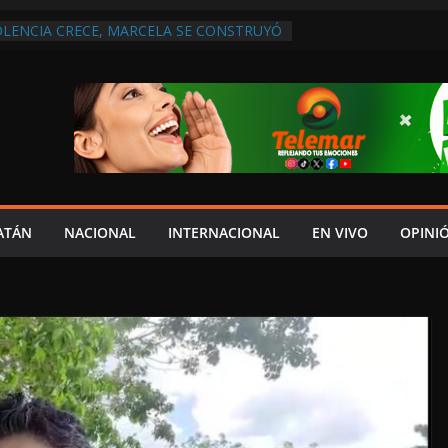
OLENCIA CRECE, MARCELA SE CONSTRUYÓ
S EN SAN LORENZO
 ATENDER INSEGURIDAD, FORTALECER LA
NERAR EMPLEOS
A NO PAGA A PROVEEDORES, PEMEX LA
NTRATO
 QUE HAY UN PROYECTO PARA
TRO CULTURAL MULTIFUNCIONAL EN EL
CH
 AUTORIZACIÓN MÉDICA PARA FIJAR
PRESUNTO RESPONSABLE DEL ACCIDENTE
ATÁN
NACIONAL
INTERNACIONAL
EN VIVO
OPINI