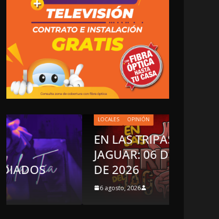
LOCALES
OPINIÓN
EN LAS TRIPAS DEL
JAGUAR: 06 DE AGOSTO
OPINIÓN
DE 2026
LUST
6 agosto, 2026
5 agosto,