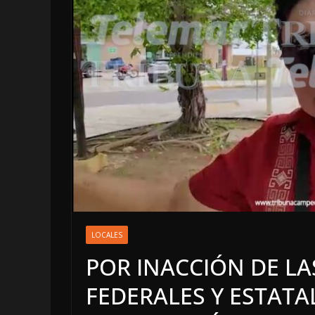
LOCALES
OPINIÓN
LOCALES
INCANSABLE 
POR INACCIÓN DE L
5 agosto, 2026
FEDERALES Y ESTAT