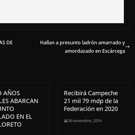
AS DE
Hallan a presunto ladrón amarrado y
amordazado en Escárcega
O AÑOS
Recibirá Campeche
ALES ABARCAN
21 mil 79 mdp de la
UNTO
Federación en 2020
LADO EN EL
26 noviembre, 2019
 LORETO