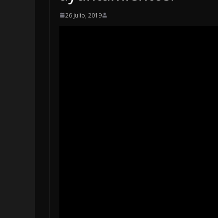
26 julio, 2019
OPINIÓN
Enriquecimient
sospechoso
6 agosto, 2026