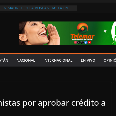
A EN MADRID… Y LA BUSCAN HASTA EN
NES POSTALES POR CRISIS FINANCIERA EN
A EN UNA DE LAS CADENAS DE ARTÍCULOS
RANDES DE EUROPA: MARCEL CARRILLO
 SU PEOR MOMENTO: PAN; LA ECONOMÍA
CESO, CRECE LA INSEGURIDAD, NO HAY
S CRÍTICOS SON CENSURADOS
L MITO
PERDER EL TIEMPO”; INFRAESTRUCTURA
OBSOLETA Y URGE MODERNIZARLA:
ATÁN
NACIONAL
INTERNACIONAL
EN VIVO
OPINI
M ARANDA
istas por aprobar crédito a