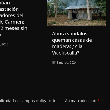
núan
estación
adores del
de Carmen;
 2 meses sin
Ahora vándalos
o
queman casas de
o, 2020
madera: ¿Y la
Vicefiscalía?
13 marzo, 2024
licada.
Los campos obligatorios están marcados con
*