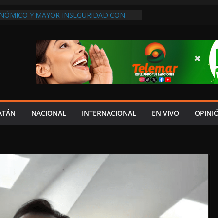
NÓMICO Y MAYOR INSEGURIDAD CON
OVIA
DOS
REVIO AVISO, SEDUMOP CIERRA TRAMO DE
A AVENIDA OBREGÓN Y CAUSA CAOS VIAL;
AUCIONES!
A EN POMUCH, HECELCHAKÁN; ¿Y LA
 PRESUMEN LAYDA Y MARCELA?
EL JAGUAR: 06 DE AGOSTO DE 2026
ATÁN
NACIONAL
INTERNACIONAL
EN VIVO
OPINI