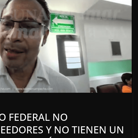
LOCALES
OPINIÓN
COSO
LUJOS SUBSIDIADOS
NO FEDERAL NO
6 agosto, 2026
EEDORES Y NO TIENEN UN