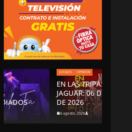
LOCALES
OPINIÓN
EN LAS TRIPAS DEL
JAGUAR: 06 DE AGOSTO
OPINIÓN
DE 2026
LUSTR
6 agosto, 2026
5 agosto, 