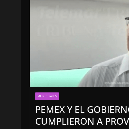
LOCALES
OPINIÓN
MUNICIPALES
INCANSABLE A
PEMEX Y EL GOBIER
5 agosto, 2026
CUMPLIERON A PROV