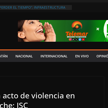
PERDER EL TIEMPO”; INFRAESTRUCTURA
OBSOLETA Y URGE MODERNIZARLA:
M ARANDA
DEL JAGUAR: 08 DE AGOSTO DE 2026
A EN UNA DE LAS CADENAS DE ARTÍCULOS
RANDES DE EUROPA: MARCEL CARRILLO
 SU PEOR MOMENTO: PAN; LA ECONOMÍA
CESO, CRECE LA INSEGURIDAD, NO HAY
S CRÍTICOS SON CENSURADOS
L MITO
ATÁN
NACIONAL
INTERNACIONAL
EN VIVO
OPINI
 acto de violencia en
che: JSC