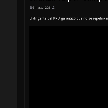
6 marzo, 2021
El dirigente del PRD garantizó que no se repetirá
LOCALES
OPINIÓN
EN LAS TRIP
JAGUAR: 07 
DE 2026
7 agosto, 2026