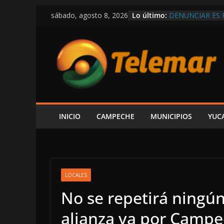
Saltar
Lo último:
DENUNCIAR ES 
sábado, agosto 8, 2026
al
DE LA CFE ES 
ALCALDE HIRA
contenido
EN LAS TRIPAS 
CAPTAN A LAYD
DE LUJO MÁS G
VIVE CAMPECHE
ESTÁ EN RETRO
OBRAS Y MEDIO
SE DERRUMBA E
INICIO
CAMPECHE
MUNICIPIOS
YUC
LOCALES
No se repetirá ningún
alianza va por Campe