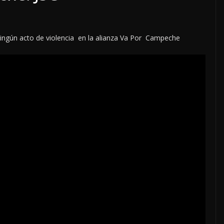
 ningún acto de violencia en la alianza Va Por Campeche
LOCALES
OPINIÓN
AS DEL
EN LAS TRIPAS DEL
DE AGOSTO
JAGUAR: 08 DE AGOST
DE 2026
8 agosto, 2026