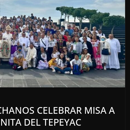
LOCALES
OPINIÓN
 ACOSO
LUJOS SUBSIDIADOS
CHANOS CELEBRAR MISA A
6 agosto, 2026
ENITA DEL TEPEYAC