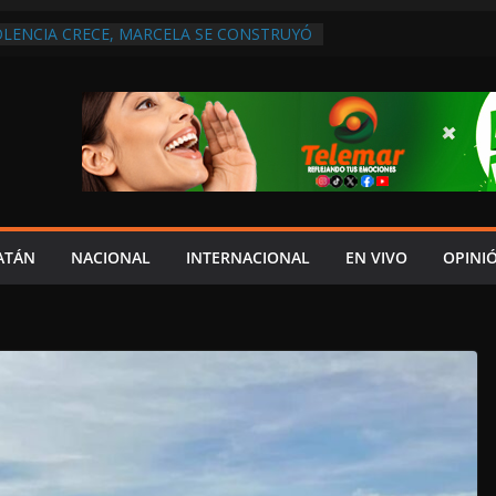
OLENCIA CRECE, MARCELA SE CONSTRUYÓ
S EN SAN LORENZO
 ATENDER INSEGURIDAD, FORTALECER LA
NERAR EMPLEOS
A NO PAGA A PROVEEDORES, PEMEX LA
NTRATO
 QUE HAY UN PROYECTO PARA
TRO CULTURAL MULTIFUNCIONAL EN EL
CH
 AUTORIZACIÓN MÉDICA PARA FIJAR
PRESUNTO RESPONSABLE DEL ACCIDENTE
ATÁN
NACIONAL
INTERNACIONAL
EN VIVO
OPINI