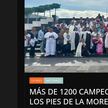
LOCALES
OPINIÓN
LOCALES
NACIONALES
INCANSABLE
MÁS DE 1200 CAMPE
5 agosto, 2026
LOS PIES DE LA MOR