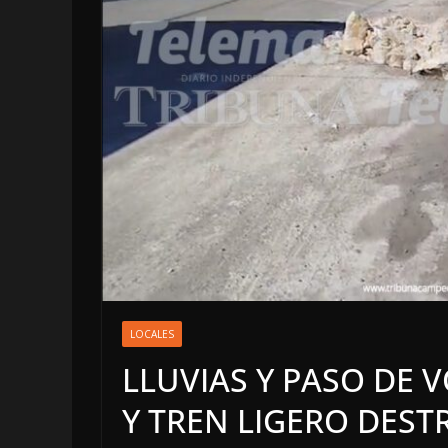
OPINIÓN
Enriquecimient
LOCALES
sospechoso
LLUVIAS Y PASO DE 
6 agosto, 2026
Y TREN LIGERO DEST