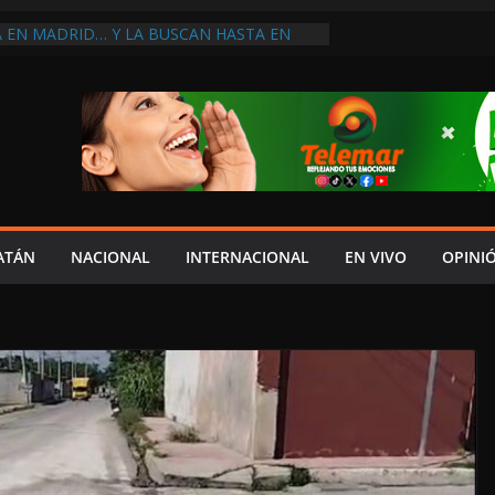
A EN MADRID… Y LA BUSCAN HASTA EN
NES POSTALES POR CRISIS FINANCIERA EN
A EN UNA DE LAS CADENAS DE ARTÍCULOS
RANDES DE EUROPA: MARCEL CARRILLO
 SU PEOR MOMENTO: PAN; LA ECONOMÍA
CESO, CRECE LA INSEGURIDAD, NO HAY
S CRÍTICOS SON CENSURADOS
L MITO
PERDER EL TIEMPO”; INFRAESTRUCTURA
OBSOLETA Y URGE MODERNIZARLA:
ATÁN
NACIONAL
INTERNACIONAL
EN VIVO
OPINI
M ARANDA