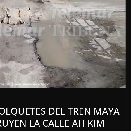
o
OPINIÓN
SE DERRUMBA EL MITO
VOLQUETES DEL TREN MAYA
7 agosto, 2026
RUYEN LA CALLE AH KIM