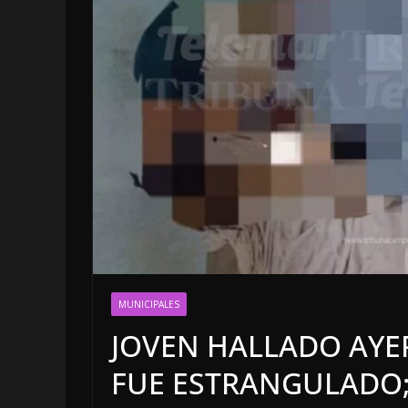
LOCALES
OPINIÓN
MUNICIPALES
TOP TEN D
JOVEN HALLADO AYE
7 agosto, 2026
FUE ESTRANGULADO;