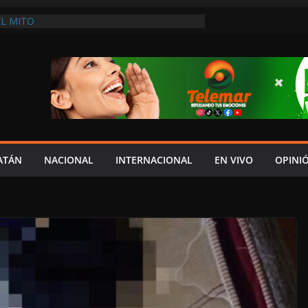
L MITO
DES: NADIE COMO LAYDA PARA
HIPOCRESÍA DE LA AUSTERIDAD
HASTA MADRID LE LLEGAN LAS CRÍTICAS”
DEL JAGUAR: 08 DE AGOSTO DE 2026
A EN UNA DE LAS CADENAS DE ARTÍCULOS
RANDES DE EUROPA: MARCEL CARRILLO
 SU PEOR MOMENTO: PAN; LA ECONOMÍA
CESO, CRECE LA INSEGURIDAD, NO HAY
S CRÍTICOS SON CENSURADOS
ATÁN
NACIONAL
INTERNACIONAL
EN VIVO
OPINI