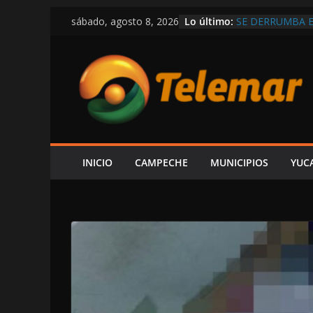
Saltar
Lo último:
SE DERRUMBA E
sábado, agosto 8, 2026
al
CIRCULA EN RE
DEMOSTRAR LA 
contenido
REPUBLICANA; “
EN LAS TRIPAS 
CAPTAN A LAYD
DE LUJO MÁS G
VIVE CAMPECHE
ESTÁ EN RETRO
OBRAS Y MEDIO
INICIO
CAMPECHE
MUNICIPIOS
YUC