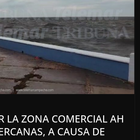
 DEL
LOCALES
OPINIÓN
 AGOSTO
TOP TEN DE
REPUDIADOS (2)
R LA ZONA COMERCIAL AH
8 agosto, 2026
CERCANAS, A CAUSA DE