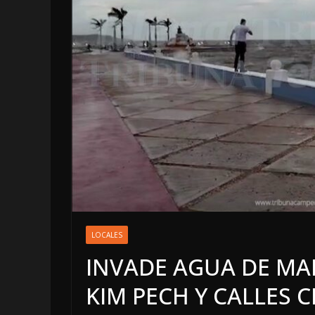
LOCALES
OPINIÓN
EN LAS TRIPAS
JAGUAR: 08 DE
LOCALES
DE 2026
INVADE AGUA DE MA
8 agosto, 2026
KIM PECH Y CALLES 