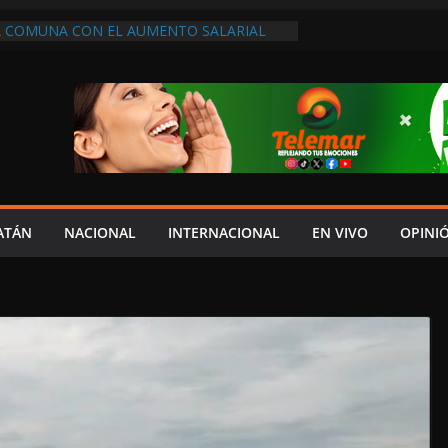
A COMUNA CON EL AUMENTO SALARIAL
DO EN LA MINUTA, DENUNCIA MIGUEL
PUDIADOS (2)
 JUSTICIA SOCIAL “ACOMPAÑAN” A
A CFE PARA MOSTRAR SECTORES
R CONTINUOS APAGONES Y CAUSAS
ZO NORMAL DE 50 CONSULTAS Y 2
ONES, CONTRADICE ELOY ROMERO A
S
HIBIR A DEUDORES ALIMENTARIOS EN
ATÁN
NACIONAL
INTERNACIONAL
EN VIVO
OPINI
 “TENDEDERO” DE LEY SABINA