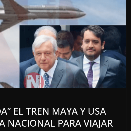
LOCALES
OPINIÓN
TORERO
INCANSABLE ACOSO
DA” EL TREN MAYA Y USA
5 agosto, 2026
A NACIONAL PARA VIAJAR