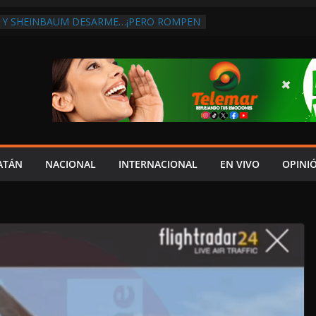
 Y SHEINBAUM DESARME…¡PERO ROMPEN
RA DE ARMAS AL EXTRANJERO!:
TRA LA CORRUPCIÓN
 DISCURSO DE LAYDA AL REVELAR QUE
TRA LA PEOR CAÍDA DE
S DEL PAÍS, POR PÉSIMA RECAUDACIÓN
NFLUENCIAS POLÍTICAS EN
POR TRAGEDIA EN LA AVENIDA COSTERA;
TADO ASUME CULPA DEL HIJO?
ES SOBRE LA CARRETERA LIBRE
ATÁN
NACIONAL
INTERNACIONAL
EN VIVO
OPINI
APLAYA
 PAZ FRACASO DE LAYDA EN SEGURIDAD;
DEJÓ MUCHO QUE DESEAR”