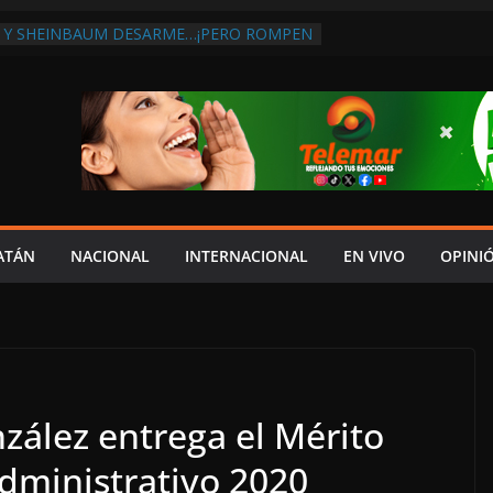
 Y SHEINBAUM DESARME…¡PERO ROMPEN
RA DE ARMAS AL EXTRANJERO!:
TRA LA CORRUPCIÓN
 DISCURSO DE LAYDA AL REVELAR QUE
TRA LA PEOR CAÍDA DE
S DEL PAÍS, POR PÉSIMA RECAUDACIÓN
NFLUENCIAS POLÍTICAS EN
POR TRAGEDIA EN LA AVENIDA COSTERA;
TADO ASUME CULPA DEL HIJO?
ES SOBRE LA CARRETERA LIBRE
ATÁN
NACIONAL
INTERNACIONAL
EN VIVO
OPINI
APLAYA
 PAZ FRACASO DE LAYDA EN SEGURIDAD;
DEJÓ MUCHO QUE DESEAR”
ález entrega el Mérito
Administrativo 2020