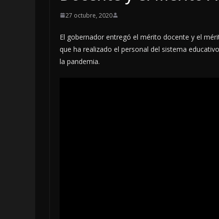
27 octubre, 2020
El gobernador entregó el mérito docente y el mérit
que ha realizado el personal del sistema educati
la pandemia.
LOCALES
OPINIÓN
INFORME ELE
4 agosto, 2026