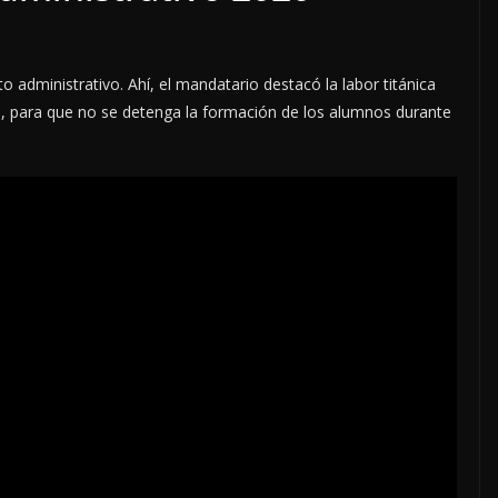
o administrativo. Ahí, el mandatario destacó la labor titánica
vo, para que no se detenga la formación de los alumnos durante
LOCALES
OPINIÓN
CTORERO
INCANSABLE ACOSO
5 agosto, 2026