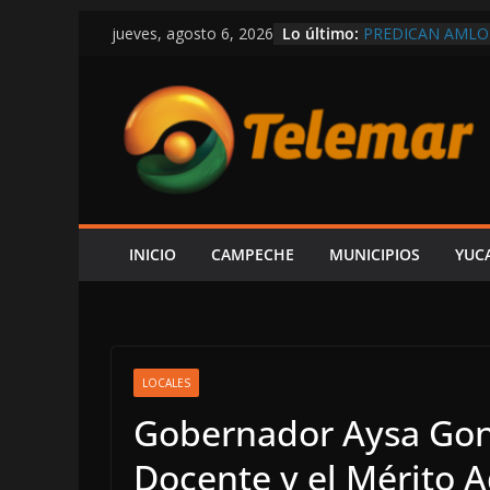
Saltar
Lo último:
PREDICAN AMLO
jueves, agosto 6, 2026
al
RÉCORD EN COMP
MEXICANOS CON
contenido
SHCP DERRUMBA
CAMPECHE REGIS
PARTICIPACIONE
DEL ISR
SOSPECHAS DE I
INVESTIGACIÓN 
¿PAPÁ INCAPACI
CAEN DOS ÁRBOL
INICIO
CAMPECHE
MUNICIPIOS
YUC
CAMPECHE-SEYB
EXHIBE ACISCLO
“SU V INFORME 
LOCALES
Gobernador Aysa Gonz
Docente y el Mérito 