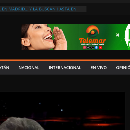
A EN MADRID… Y LA BUSCAN HASTA EN
NES POSTALES POR CRISIS FINANCIERA EN
A EN UNA DE LAS CADENAS DE ARTÍCULOS
RANDES DE EUROPA: MARCEL CARRILLO
 SU PEOR MOMENTO: PAN; LA ECONOMÍA
CESO, CRECE LA INSEGURIDAD, NO HAY
S CRÍTICOS SON CENSURADOS
L MITO
PERDER EL TIEMPO”; INFRAESTRUCTURA
OBSOLETA Y URGE MODERNIZARLA:
ATÁN
NACIONAL
INTERNACIONAL
EN VIVO
OPINI
M ARANDA