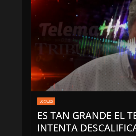
OPINIÓN
Enriquecimient
LOCALES
sospechoso
ES TAN GRANDE EL 
6 agosto, 2026
INTENTA DESCALIFIC