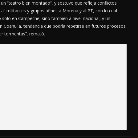
o un “teatro bien montado”, y sostuvo que refleja conflictos
a” militantes y grupos afines a Morena y al PT, con lo cual
 sólo en Campeche, sino también a nivel nacional, y un
en Coahuila, tendencia que podría repetirse en futuros procesos
ar tormentas”, remató.