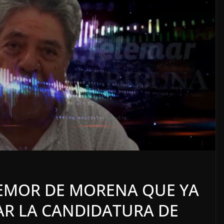
o
OPINIÓN
SE DERRUMBA EL MITO
TEMOR DE MORENA QUE YA
7 agosto, 2026
AR LA CANDIDATURA DE