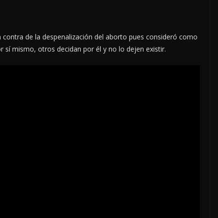
en contra de la despenalización del aborto pues consideró como
 sí mismo, otros decidan por él y no lo dejen existir.
LOCALES
OPINIÓN
COSO
LUJOS SUBSIDIADOS
6 agosto, 2026