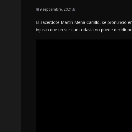
9 septiembre, 2021
El sacerdote Martín Mena Carrillo, se pronunció 
injusto que un ser que todavía no puede decidir por
LOCALES
OPINIÓN
INCANSABLE A
5 agosto, 2026