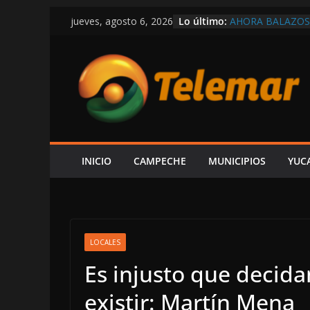
Saltar
Lo último:
AHORA BALAZOS 
jueves, agosto 6, 2026
al
AUTORIDADES
EL GOBIERNO DE
contenido
POR CARMEN, R
VÍCTOR SARMIE
INFORME DE LA
LUJOS SUBSIDIA
EU HABRÍA LIB
CONTRA DE ADÁN
LAYDA
INICIO
CAMPECHE
MUNICIPIOS
YUC
LOCALES
Es injusto que decida
existir: Martín Mena