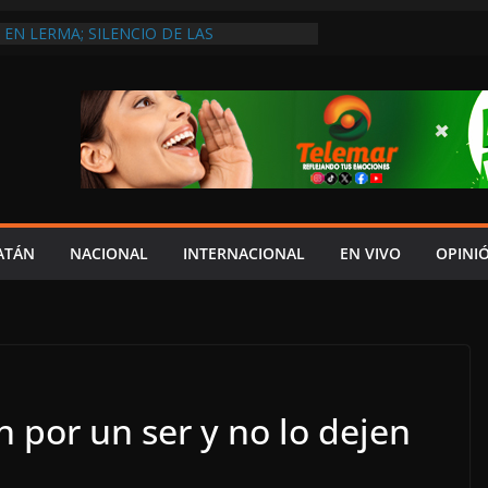
EN LERMA; SILENCIO DE LAS
 LAYDA NO HA HECHO LO SUFICIENTE
ECONOCE DIPUTADA LOCAL DE MORENA
NTO ENTREGA EL DOCUMENTO DEL V
YDA AL CONGRESO
DOS
ERADO ORDEN DE APREHENSIÓN EN
 AUGUSTO; TAMBIÉN INVESTIGARÍA A
ATÁN
NACIONAL
INTERNACIONAL
EN VIVO
OPINI
n por un ser y no lo dejen