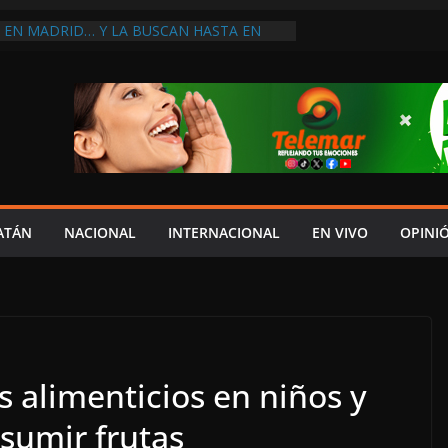
PERDER EL TIEMPO”; INFRAESTRUCTURA
OBSOLETA Y URGE MODERNIZARLA:
M ARANDA
A EN MADRID… Y LA BUSCAN HASTA EN
ES POSTALES POR CRISIS FINANCIERA EN
A EN UNA DE LAS CADENAS DE ARTÍCULOS
RANDES DE EUROPA: MARCEL CARRILLO
 SU PEOR MOMENTO: PAN; LA ECONOMÍA
ESO, CRECE LA INSEGURIDAD, NO HAY
S CRÍTICOS SON CENSURADOS
ATÁN
NACIONAL
INTERNACIONAL
EN VIVO
OPINI
L MITO
 alimenticios en niños y
sumir frutas