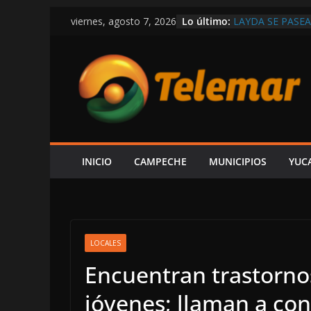
Saltar
DENUNCIAR ES 
Lo último:
viernes, agosto 7, 2026
DE LA CFE ES 
al
ALCALDE HIRA
contenido
LAYDA SE PASE
POSTES Y BUZON
CAMPECHE
CAPTAN A LAYD
DE LUJO MÁS G
VIVE CAMPECHE
ESTÁ EN RETROC
OBRAS Y MEDIO
INICIO
CAMPECHE
MUNICIPIOS
YUC
SE DERRUMBA E
LOCALES
Encuentran trastornos
jóvenes; llaman a con