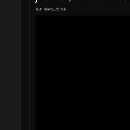
31 mayo, 2019
OPINIÓN
Enriquecimient
sospechoso
6 agosto, 2026