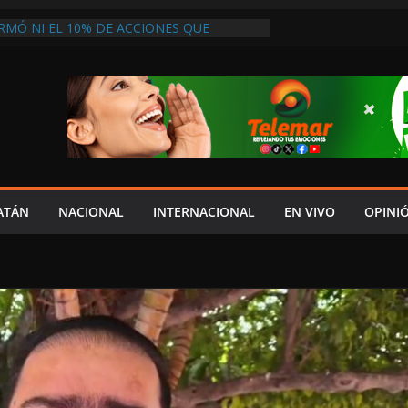
RMÓ NI EL 10% DE ACCIONES QUE
PRESUPUESTO, MIENTRAS CAEN EL
INDICADORES ECONÓMICOS: SALIM
 ACATECO DE OSORIO EN PUEBLA
LDESA MORENISTA Y EXIGEN SU
E MANDATO
 UNA OPORTUNIDAD DE VIVIR”: MADRE
AS EN ATENCIÓN DEL IMSS TRAS PERDER
GE CARPETA DE INVESTIGACIÓN POR
SABANCUY
ATÁN
NACIONAL
INTERNACIONAL
EN VIVO
OPINI
VEEDORES INMOVILIZAN CAMIÓN EN
INCUMPLIMIENTO DE ACUERDOS DE
ESA NO ACTÚA DE BUENA FE”