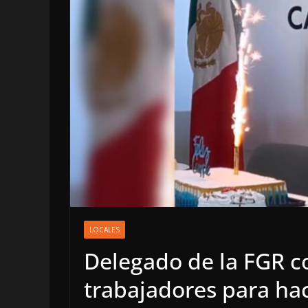
LOCALES
OPINIÓN
LOCALES
INCANSABLE 
Delegado de la FGR c
5 agosto, 2026
trabajadores para ha