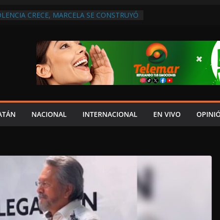
OLENCIA CRECE, MARCELA SE CONSTRUYÓ
S EN SAN LORENZO
 ATENDER INSEGURIDAD, FORTALECER LA
NERAR EMPLEOS
A NO PAGA A PROVEEDORES, PEMEX LA
NTRATO
 QUE HAY UN PROYECTO PARA
TRO CULTURAL MULTIFUNCIONAL EN EL
CH
 AUTORIZACIÓN MÉDICA PARA FIJAR
PRESUNTO RESPONSABLE DEL ACCIDENTE
ATÁN
NACIONAL
INTERNACIONAL
EN VIVO
OPINI