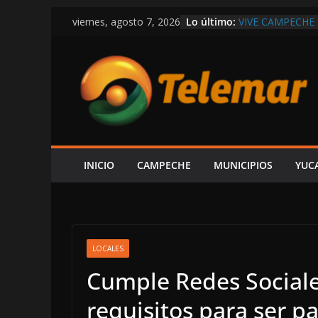
Saltar
Lo último:
VIVE CAMPECHE
viernes, agosto 7, 2026
al
ESTÁ EN RETROC
OBRAS Y MEDIO
contenido
SE DERRUMBA E
DENUNCIAR ES 
DE LA CFE ES 
ALCALDE HIRA
LAYDA SE PASE
POSTES Y BUZON
CAMPECHE
CAPTAN A LAYD
INICIO
CAMPECHE
MUNICIPIOS
YUC
DE LUJO MÁS G
LOCALES
Cumple Redes Sociale
requisitos para ser pa