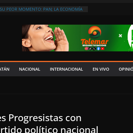
 SU PEOR MOMENTO: PAN; LA ECONOMÍA
ESO, CRECE LA INSEGURIDAD, NO HAY
S CRÍTICOS SON CENSURADOS
L MITO
PERDER EL TIEMPO”; INFRAESTRUCTURA
OBSOLETA Y URGE MODERNIZARLA:
M ARANDA
A EN MADRID… Y LA BUSCAN HASTA EN
ES POSTALES POR CRISIS FINANCIERA EN
A EN UNA DE LAS CADENAS DE ARTÍCULOS
ATÁN
NACIONAL
INTERNACIONAL
EN VIVO
OPINI
RANDES DE EUROPA: MARCEL CARRILLO
s Progresistas con
rtido político nacional