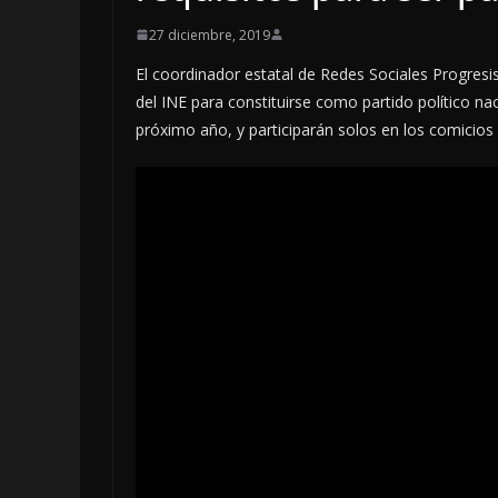
27 diciembre, 2019
El coordinador estatal de Redes Sociales Progresis
del INE para constituirse como partido político nac
próximo año, y participarán solos en los comicios 
OPINIÓN
LOCALES
OPINIÓN
SE DERRUMBA EL MITO
TOP TEN 
7 agosto, 2026
7 agosto, 2026