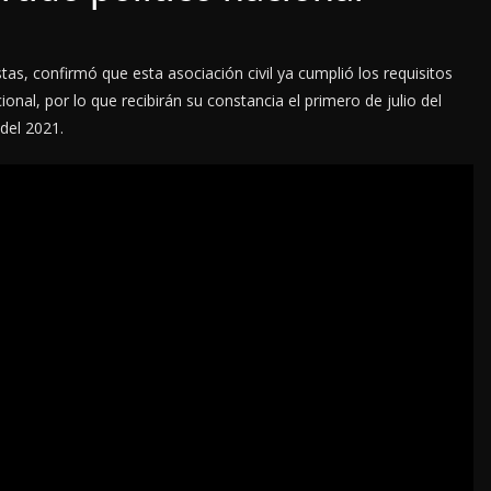
tas, confirmó que esta asociación civil ya cumplió los requisitos
ional, por lo que recibirán su constancia el primero de julio del
del 2021.
LOCALES
OPINIÓN
EN LAS TRIPAS DEL
JAGUAR: 07 DE
DEL REPUDIO
AGOSTO DE 2026
7 agosto, 2026