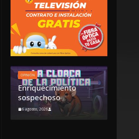
OPINIÓN
Enriquecimiento
OPINIÓN
sospechoso
SE DE
6 agosto, 2026
7 agosto, 2