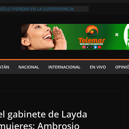
SÓLO PIENSAN EN LA SUPERVIVENCIA:
GOBIERNO DEBE APOYARLOS PARA QUE
EREN EMPLEOS
XIGEN REHABILITAR EL CAMINO #LA
ISIÓN DEL NORTE
 ANUALES A CAMPAMENTOS TORTUGUEROS,
DE LAYDA SE “LEVANTA LA CORBATA” PARA
 APOYA A LA ECOLOGÍA: COSGAYA
EDES: ISLA AGUADA ES PUEBLO MÁGICO…
DE VERGÜENZA!
AIDOPSIQUIATRAS EN CAMPECHE Y NADIE
ATÁN
NACIONAL
INTERNACIONAL
EN VIVO
OPINI
ERE VENIR: VERÓNICA PERAZA
el gabinete de Layda
mujeres: Ambrosio