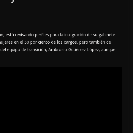
 está revisando perfiles para la integración de su gabinete
mujeres en el 50 por ciento de los cargos, pero también de
 del equipo de transición, Ambrosio Gutiérrez López, aunque
PAS DEL
LOCALES
OPINIÓN
8 DE AGOSTO
TOP TEN DE
REPUDIADOS (2)
8 agosto, 2026