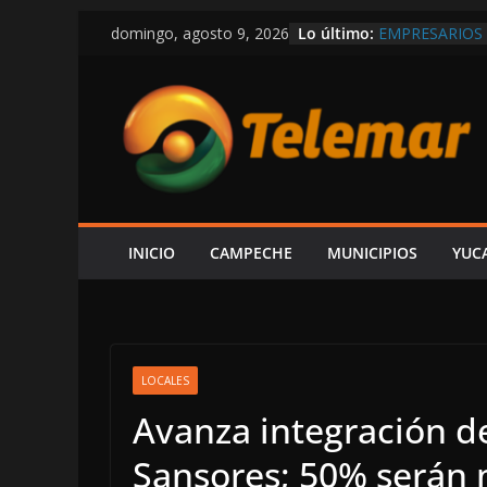
Saltar
Lo último:
EMPRESARIOS 
domingo, agosto 9, 2026
al
RISUEÑO; EL 
TAMBIÉN GEN
contenido
ESCÁRCEGA: E
VICTORIA–DIV
CON $14 MIL
EL GOBIERNO 
PRESUMIR QUE
CIRCULA EN R
¡CON CALLES 
SÓLO HAY 6 P
INICIO
CAMPECHE
MUNICIPIOS
YUC
DE FUERA QUI
LOCALES
Avanza integración d
Sansores; 50% serán 