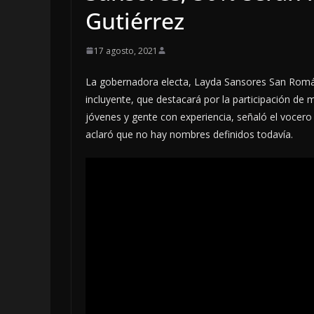
Gutiérrez
17 agosto, 2021
La gobernadora electa, Layda Sansores San Román,
incluyente, que destacará por la participación de 
jóvenes y gente con experiencia, señaló el vocero
aclaró que no hay nombres definidos todavía.
LOCALES
OPINIÓN
EN LAS TRI
JAGUAR: 0
DE 2026
8 agosto, 2026