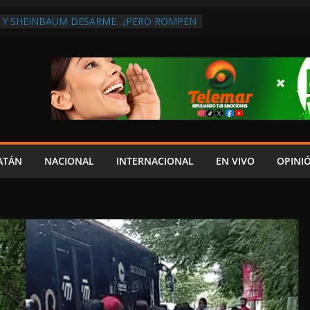
 Y SHEINBAUM DESARME…¡PERO ROMPEN
RA DE ARMAS AL EXTRANJERO!:
TRA LA CORRUPCIÓN
 DISCURSO DE LAYDA AL REVELAR QUE
TRA LA PEOR CAÍDA DE
S DEL PAÍS, POR PÉSIMA RECAUDACIÓN
NFLUENCIAS POLÍTICAS EN
POR TRAGEDIA EN LA AVENIDA COSTERA;
TADO ASUME CULPA DEL HIJO?
ES SOBRE LA CARRETERA LIBRE
ATÁN
NACIONAL
INTERNACIONAL
EN VIVO
OPINI
APLAYA
 PAZ FRACASO DE LAYDA EN SEGURIDAD;
DEJÓ MUCHO QUE DESEAR”