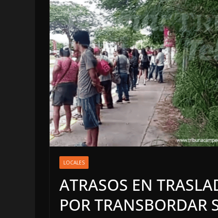
LOCALES
OPINIÓN
LOCALES
INFORME ELEC
ATRASOS EN TRASLA
4 agosto, 2026
POR TRANSBORDAR 