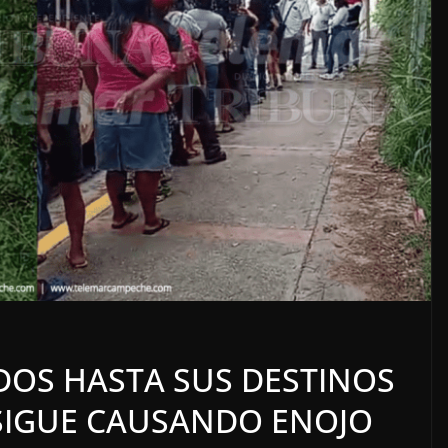
LOCALES
OPINIÓN
TORERO
INCANSABLE ACOSO
DOS HASTA SUS DESTINOS
5 agosto, 2026
SIGUE CAUSANDO ENOJO